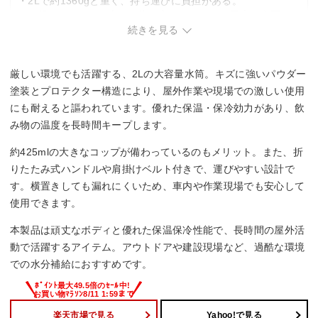
・2Lで約1360gと重く、持ち運びに負担がある。
・口径が59mmで、大きな氷を入れるのにやや工夫が必要。
続きを見る
厳しい環境でも活躍する、2Lの大容量水筒。キズに強いパウダー
塗装とプロテクター構造により、屋外作業や現場での激しい使用
にも耐えると謳われています。優れた保温・保冷効力があり、飲
み物の温度を長時間キープします。
約425mlの大きなコップが備わっているのもメリット。また、折
りたたみ式ハンドルや肩掛けベルト付きで、運びやすい設計で
す。横置きしても漏れにくいため、車内や作業現場でも安心して
使用できます。
本製品は頑丈なボディと優れた保温保冷性能で、長時間の屋外活
動で活躍するアイテム。アウトドアや建設現場など、過酷な環境
での水分補給におすすめです。
楽天市場で見る
Yahoo!で見る