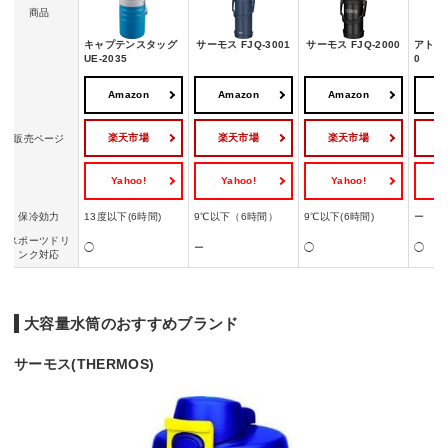
商品
キャプテンスタッグ
サーモス FJQ-3001
サーモス FJQ-2000
アトラス
UE-2035
0
Amazon
Amazon
Amazon
A
楽天市場
楽天市場
楽天市場
販売ページ
Yahoo!
Yahoo!
Yahoo!
Y
保冷効力
13度以下(6時間)
9℃以下（6時間）
9℃以下(6時間)
ー
スポーツドリ
◯
ー
◯
◯
ンク対応
大容量水筒のおすすめブランド
サーモス(THERMOS)