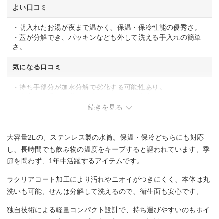
よい口コミ
・朝入れたお湯が夜まで温かく、保温・保冷性能の優秀さ。
・蓋が分解でき、パッキンなども外して洗える手入れの簡単
さ。
気になる口コミ
・持ち手部分が加水分解で劣化する可能性あり。
・大容量で重く、満タン時は持ち運びが大変。
続きを見る
大容量2Lの、ステンレス製の水筒。保温・保冷どちらにも対応
し、長時間でも飲み物の温度をキープすると謳われています。季
節を問わず、1年中活躍するアイテムです。
ラクリアコート加工により汚れやニオイがつきにくく、本体は丸
洗いも可能。せんは分解して洗えるので、衛生面も安心です。
独自技術による軽量コンパクト設計で、持ち運びやすいのもポイ