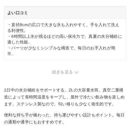
よい口コミ
・直径8cmの広口で大きな氷も入れやすく、手を入れて洗え
る利便性。
・6時間以上氷が残るほどの高い保冷力で、真夏の水分補給に
適した性能。
・パーツが少なくシンプルな構造で、毎日のお手入れが簡
単。
気になる口コミ
続きを見る
・スポーツドリンク非対応で、水やお茶しか入れられない制
限。
・蓋のロック部分が壊れやすく、使用中にネジが抜ける可能
1日中の水分補給をサポートする、2Lの大容量水筒。真空二重構
性あり。
造によって長時間温度をキープし、屋外で冷たい飲み物を楽しめ
・飲み口が垂直で硬く、飲みにくいと感じる場合あり。
ます。ステンレス製なので、匂い移りも少なく衛生的です。
便利な持ち手が備わった、持ち運びやすい設計もポイント。毎日
の通勤や通学にもおすすめです。