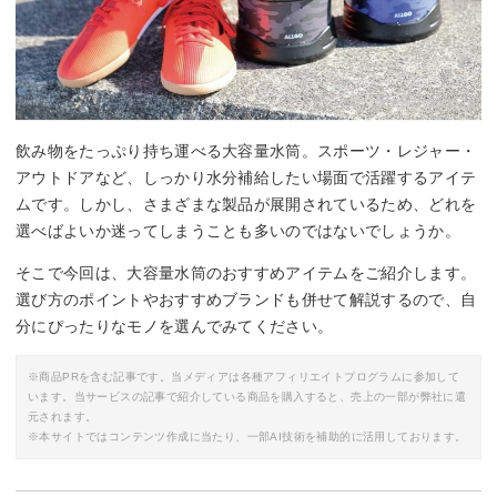
By:
amazon.co.jp
飲み物をたっぷり持ち運べる大容量水筒。スポーツ・レジャー・
アウトドアなど、しっかり水分補給したい場面で活躍するアイテ
ムです。しかし、さまざまな製品が展開されているため、どれを
選べばよいか迷ってしまうことも多いのではないでしょうか。
そこで今回は、大容量水筒のおすすめアイテムをご紹介します。
選び方のポイントやおすすめブランドも併せて解説するので、自
分にぴったりなモノを選んでみてください。
※商品PRを含む記事です。当メディアは各種アフィリエイトプログラムに参加して
います。当サービスの記事で紹介している商品を購入すると、売上の一部が弊社に還
元されます。
※本サイトではコンテンツ作成に当たり、一部AI技術を補助的に活用しております。