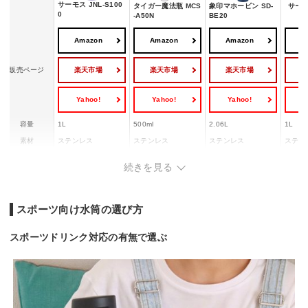
サーモス JNL-S100
タイガー魔法瓶 MCS
象印マホービン SD-
サーモス
0
-A50N
BE20
Amazon
Amazon
Amazon
A
楽天市場
楽天市場
楽天市場
販売ページ
Yahoo!
Yahoo!
Yahoo!
Y
容量
1L
500ml
2.06L
1L
素材
ステンレス
ステンレス
ステンレス
ステン
保冷効力
9℃以下（6時間）
8℃以下（6時間）
8℃以下（6時間）
9℃以
続きを見る
食洗機対応
◯
ー
ー
ー
スポーツ向け水筒の選び方
スポーツドリンク対応の有無で選ぶ