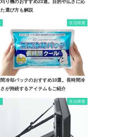
芝刈り機のおすすめ23選。目的や広さに応
じた選び方も解説
生活雑貨
6
瞬間冷却パックのおすすめ10選。長時間冷
たさが持続するアイテムもご紹介
生活雑貨
7