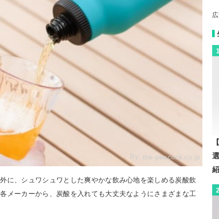
広
【
By:
the-peacock.co.jp
以外に、シュワシュワとした爽やかな飲み心地を楽しめる炭酸飲
。各メーカーから、炭酸を入れても大丈夫なようにさまざまな工