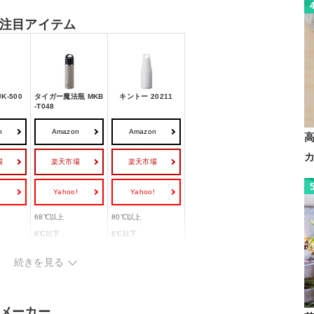
注目アイテム
K-500
タイガー魔法瓶 MKB
キントー 20211
-T048
n
Amazon
Amazon
場
楽天市場
楽天市場
!
Yahoo!
Yahoo!
68℃以上
80℃以上
8℃以下
6℃以下
約4.3cm
約4.2cm
続きを見る
◯
ー
.0
6.6×6.6×24.3
ー
メーカー
約220g
約350 g