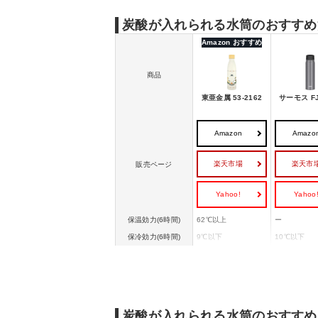
炭酸が入れられる水筒のおすすめ
Amazon おすすめ
商品
東亜金属 53-2162
サーモス FJ
Amazon
Amazo
楽天市場
楽天市
販売ページ
Yahoo!
Yahoo
保温効力(6時間)
62℃以上
ー
保冷効力(6時間)
9℃以下
10℃以下
口径
ー
約3.6cm
食洗器対応
ー
ー
幅×奥行×高さ（約c
幅7x高さ25.5
6.5×6.5×24
m）
炭酸が入れられる水筒のおすすめ
本体重量
約280g
約200g