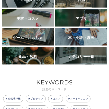
美容・コスメ
アプリ
ゲーム・おもちゃ
本・小説・漫画
食品・飲料
カテゴリー一覧
KEYWORDS
話題のキーワード
空気清浄機
プロテイン
ゴルフ
ノートパソコン
タブレット
ゲームパッド
イヤホン
ヘッドホン