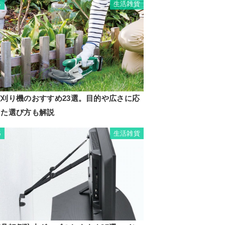
生活雑貨
4
芝刈り機のおすすめ23選。目的や広さに応
じた選び方も解説
生活雑貨
5