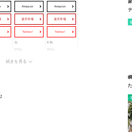
n
Amazon
Amazon
場
楽天市場
楽天市場
!
Yahoo!
Yahoo!
1L
0.6L
500g
390g
2WAY,直飲み(ダイレ
真空,保冷
続きを見る
クト)
スポーツタイプ
ー
ぶ