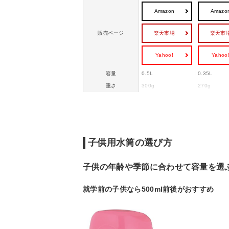
Amazon
Amazo
楽天市場
楽天市
販売ページ
Yahoo!
Yahoo
容量
0.5L
0.35L
重さ
300g
270g
機能・特徴
真空
保冷、保温
タイプ
マグタイプ
ー
子供用水筒の選び方
子供の年齢や季節に合わせて容量を選
就学前の子供なら500ml前後がおすすめ