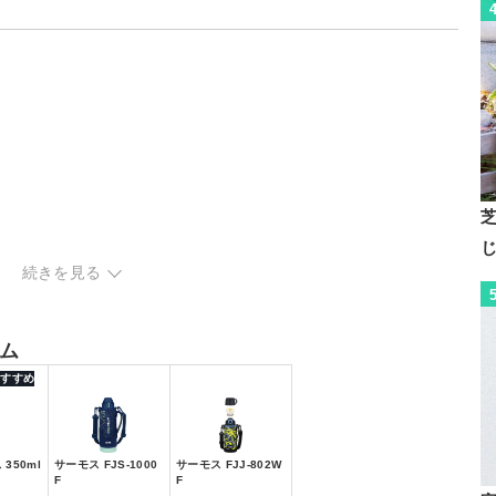
続きを見る
ム
 おすすめ
350ml
サーモス FJS-1000
サーモス FJJ-802W
F
F