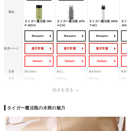
商品
タイガー魔法瓶 MM
タイガー魔法瓶 MTA
タイガー魔法瓶 MKB
タイガ
P-W020
-H100
-T481
-W060
Amazon
Amazon
Amazon
A
楽天市場
楽天市場
楽天市場
販売ページ
Yahoo!
Yahoo!
Yahoo!
Y
容量
約200ml
約1L
約480ml
約600m
重量
約110g
約430g
約220g
約220
保温効力(6時
58℃以上
ー
68℃以上
75℃
続きを見る
間)
保冷効力(6時
10℃以下
7℃以下
8℃以下
7℃以
間)
タイガー魔法瓶の水筒の魅力
食洗機対応
◯
ー
◯
◯