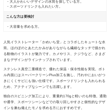
・大人かわいいデザインの水筒を探している方。
・スポーツドリンクも入れたい方。
こんな方は要検討
・大容量を求める方。
人気イラストレーター「かめいち堂」とコラボしたキュートな水
筒。ほのぼのとあたたかみがありながらも繊細なタッチで描かれ
る動物のイラストが魅力です。カメやリス、クジラなど、さまざ
まなデザインがラインナップされています。
ステンレス真空二重構造で、優れた保温・保冷性能を実現。ボト
ル内面にはスーパークリーンPlus加工を施し、汚れやにおいがつ
きにくくサビにも強い仕様です。スポーツドリンクも入れられる
ため、アクティブなシーンでも活躍します。
独自のスピニング加工により、重量約170gと軽いのも特徴。通勤
や通学、スポーツシーンなどでの取り回しやすさと個性的なデザ
インを兼ね備えたモノを求める方におすすめです。