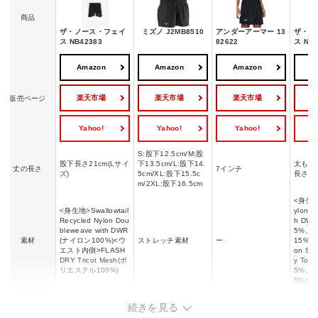
商品
ザ・ノース・フェイ
ミズノ J2MB8510
アンダーアーマー 13
ザ・ノ
ス NB42383
82622
ス NB
Amazon
Amazon
Amazon
A
楽天市場
楽天市場
楽天市場
販売ページ
Yahoo!
Yahoo!
Yahoo!
Y
S:股下12.5cm/M:股
股下長さ21cm(Lサイ
下13.5cm/L:股下14.
太もも
丈の長さ
7インチ
ズ)
5cm/XL:股下15.5c
長さ
m/2XL:股下16.5cm
<身生地>
<身生地>Swallowtail
ylon D
Recycled Nylon Dou
h DW
bleweave with DWR
5%、
素材
(ナイロン100%)<ウ
ストレッチ素材
ー
15%)
エスト内側>FLASH
on Stre
DRY Tricot Mesh(ポ
y To
リエステル100%)
5%、
5%)
メンズ/レディ
メンズ
メンズ
メンズ
レディ
続きを見る
ース