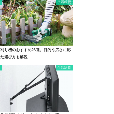
生活雑貨
4
芝刈り機のおすすめ23選。目的や広さに応
じた選び方も解説
生活雑貨
5