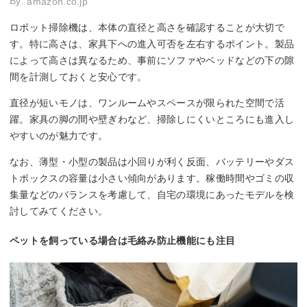
By:
amazon.co.jp
ロボット掃除機は、本体の直径と高さを確認することが大切で
す。特に高さは、家具下への進入可否を左右するポイント。製品
によって高さは異なるため、事前にソファやベッドなどの下の隙
間を計測しておくと安心です。
直径が短いモノは、ワンルームやスペースが限られた空間で活
躍。家具の脚の間や壁ぎわなど、掃除しにくいところにも進入し
やすいのが魅力です。
なお、薄型・小型の製品は小回りが利く反面、バッテリーやダス
トボックスの容量は小さい傾向があります。稼働時間やゴミの収
集量などのバランスを考慮して、自宅の環境にあったモデルを検
討してみてください。
ペットを飼っている場合は毛絡み防止機能にも注目