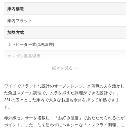
庫内構造
庫内フラット
加熱方式
上下ヒーター式(1段調理)
オーブン最高温度
続きを見る
250 ℃
最大レンジ出力
ワイドでフラットな設計のオーブンレンジ。水蒸気の力を活かし
1000 W
た角皿スチーム調理で、ムラを抑えた調理ができる設計です。
26Lの広々とした庫内で大きなお皿も余裕を持って加熱できま
自動お手入れ
す。
–
赤外線センサーを搭載し、「お好み温度」であたためられるのが
ポイント。また、油を使わずにヘルシーな「ノンフライ調理」に
サイズ