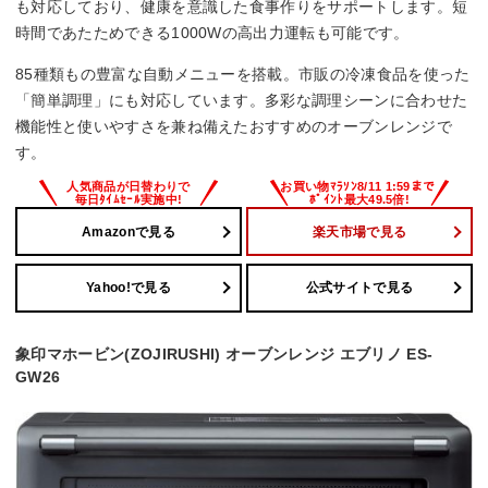
も対応しており、健康を意識した食事作りをサポートします。短
時間であたためできる1000Wの高出力運転も可能です。
幅480x高さ350x奥行390(ハンドル含む432)mm
85種類もの豊富な自動メニューを搭載。市販の冷凍食品を使った
「簡単調理」にも対応しています。多彩な調理シーンに合わせた
機能性と使いやすさを兼ね備えたおすすめのオーブンレンジで
す。
Amazonで見る
楽天市場で見る
Yahoo!で見る
公式サイトで見る
象印マホービン(ZOJIRUSHI) オーブンレンジ エブリノ ES-
GW26