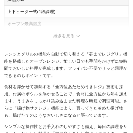
上下ヒーター式(1段調理)
オーブン最高温度
続きを見る
250 ℃
最大レンジ出力
レンジとグリルの機能を自動で切り替える「芯までレジグリ」機
1000 W
能を搭載したオーブンレンジ。忙しい日でも手間をかけずに短時
間でおいしい料理が完成します。フライパン不要でサッと調理が
自動お手入れ
できるのもポイントです。
–
食材を浮かせて加熱する「全方位あたためうきレジ」技術を採
用。付属のボウルを浮かせることで、食材に全方位から熱を加え
サイズ
ます。うまみをしっかり染み込ませた料理を時短で調理可能。さ
らに「揚げ物サクレジ」機能により、買ってきた冷めた揚げ物
幅487x高さ370x奥行399(ハンドルなどを入れた最大奥行寸
法：454)mm
も、揚げたてのようなおいしさになると謳っています。
シンプルな操作性とお手入れのしやすさも備え、毎日の調理をサ