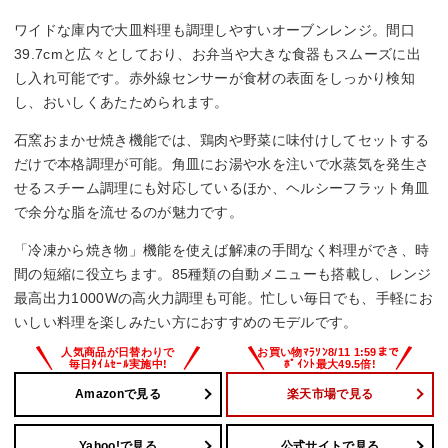
最大レンジ出力
ワイドな庫内で大皿料理も調理しやすいオーブンレンジ。間口
1000 W
39.7cmと広々としており、お弁当や大きな食器もスムーズに出
し入れ可能です。赤外線センサーが食材の表面をしっかり検知
自動お手入れ
し、おいしくあたためられます。
–
石窯おまかせ焼き機能では、鶏肉や野菜に味付けしてセットする
だけで本格調理が可能。角皿にお湯や水を注いで水蒸気を発生さ
サイズ
せるスチーム調理にも対応しているほか、ヘルシーフラット角皿
で余分な脂を流せるのが魅力です。
幅480x高さ350x奥行390(ハンドル含む443)mm
「冷凍から焼き物」機能を使えば解凍の手間なく料理ができ、時
間の短縮に役立ちます。85種類の自動メニューも搭載し、レンジ
最高出力1000Wの高火力調理も可能。忙しい毎日でも、手軽にお
いしい料理を楽しみたい方におすすめのモデルです。
Amazonで見る
楽天市場で見る
Yahoo!で見る
公式サイトで見る