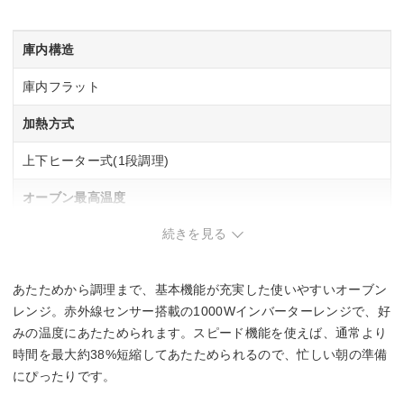
庫内構造
庫内フラット
加熱方式
上下ヒーター式(1段調理)
オーブン最高温度
続きを見る
250 ℃
最大レンジ出力
あたためから調理まで、基本機能が充実した使いやすいオーブン
1000 W
レンジ。赤外線センサー搭載の1000Wインバーターレンジで、好
みの温度にあたためられます。スピード機能を使えば、通常より
自動お手入れ
時間を最大約38%短縮してあたためられるので、忙しい朝の準備
にぴったりです。
–