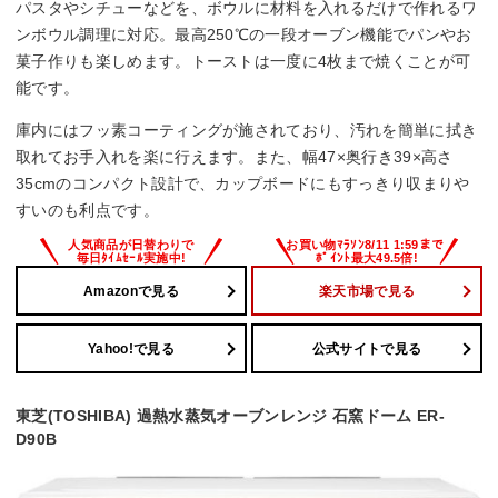
パスタやシチューなどを、ボウルに材料を入れるだけで作れるワ
サイズ
ンボウル調理に対応。最高250℃の一段オーブン機能でパンやお
菓子作りも楽しめます。トーストは一度に4枚まで焼くことが可
幅470x高さ350x奥行390(ハンドルなどを入れた最大奥行寸
法：436)mm
能です。
庫内にはフッ素コーティングが施されており、汚れを簡単に拭き
取れてお手入れを楽に行えます。また、幅47×奥行き39×高さ
35cmのコンパクト設計で、カップボードにもすっきり収まりや
すいのも利点です。
Amazonで見る
楽天市場で見る
Yahoo!で見る
公式サイトで見る
東芝(TOSHIBA) 過熱水蒸気オーブンレンジ 石窯ドーム ER-
D90B