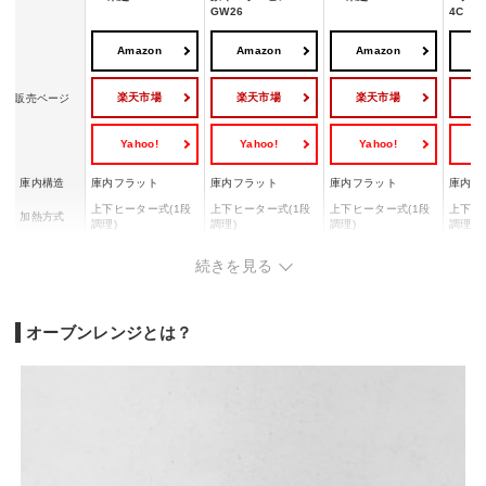
GW26
4C
Amazon
Amazon
Amazon
A
楽天市場
楽天市場
楽天市場
販売ページ
Yahoo!
Yahoo!
Yahoo!
Y
庫内構造
庫内フラット
庫内フラット
庫内フラット
庫内フ
上下ヒーター式(1段
上下ヒーター式(1段
上下ヒーター式(1段
上下ヒ
加熱方式
調理)
調理)
調理)
調理)
オーブン最高
250 ℃
250 ℃
250 ℃
250 ℃
続きを見る
温度
最大レンジ出
1000 W
1000 W
1000 W
1000 
力
オーブンレンジとは？
自動お手入れ
-
-
-
-
幅487x高さ370x奥
幅470
幅480x高さ350x奥
幅480x高さ350x奥
行399(ハンドルなど
行39
サイズ
行390(ハンドル含む
行390(ハンドル含む
を入れた最大奥行寸
を入れ
432)mm
443)mm
法：454)mm
法：43