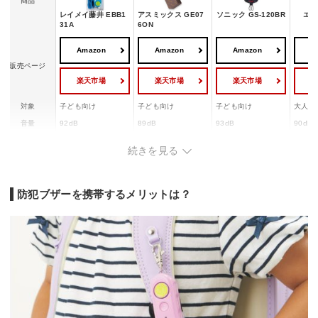
商品
レイメイ藤井 EBB1
アスミックス GE07
ソニック GS-120BR
エル
31A
6ON
Amazon
Amazon
Amazon
A
販売ページ
楽天市場
楽天市場
楽天市場
対象
子ども向け
子ども向け
子ども向け
大人向
音量
92dB
89dB
93dB
90dB
重さ
36g
23g
33g
48g
続きを見る
防犯ブザーを携帯するメリットは？