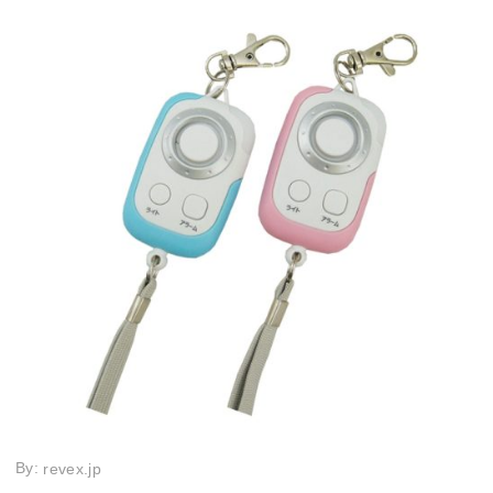
By:
revex.jp