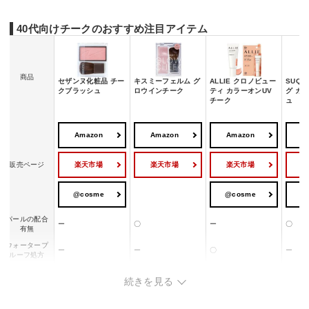
40代向けチークのおすすめ注目アイテム
商品
セザンヌ化粧品 チー
キスミーフェルム グ
ALLIE クロノビュー
SUQ
クブラッシュ
ロウインチーク
ティ カラーオンUV
グ カ
チーク
ュ
Amazon
Amazon
Amazon
A
楽天市場
楽天市場
楽天市場
販売ページ
@cosme
@cosme
@
パールの配合
ー
〇
ー
〇
有無
ウォータープ
ー
ー
〇
ー
ルーフ処方
ブラシの付属
〇
〇
ー
〇
続きを見る