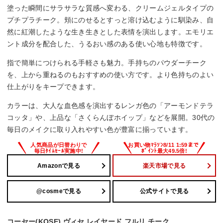
塗った瞬間にサラサラな質感へ変わる、クリームジェルタイプの
プチプラチーク。頬にのせるとすっと溶け込むように馴染み、自
然に紅潮したような生き生きとした表情を演出します。エモリエ
ント成分を配合した、うるおい感のある使い心地も特徴です。
指で簡単につけられる手軽さも魅力。手持ちのパウダーチーク
を、上から重ねるのもおすすめの使い方です。より色持ちのよい
仕上がりをキープできます。
カラーは、大人な血色感を演出するレンガ色の「アーモンドテラ
コッタ」や、上品な「さくらんぼホイップ」などを展開。30代の
毎日のメイクに取り入れやすい色が豊富に揃っています。
Amazonで見る
楽天市場で見る
@cosmeで見る
公式サイトで見る
コーセー(KOSE) ヴィセ レイヤード フルリ チーク