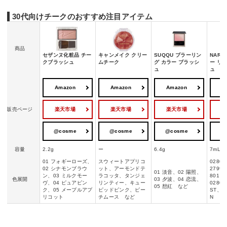
30代向けチークのおすすめ注目アイテム
商品
セザンヌ化粧品 チー
キャンメイク クリー
SUQQU ブラーリン
NAR
クブラッシュ
ムチーク
グ カラー ブラッシ
ー リ
ュ
ュ
Amazon
Amazon
Amazon
A
楽天市場
楽天市場
楽天市場
販売ページ
@cosme
@cosme
@cosme
@
容量
2.2g
ー
6.4g
7mL
01 フォギーローズ、
スウィートアプリコ
02800
02 シナモンブラウ
ット、アーモンドテ
2799
01 淡音、02 陽照、
ン、03 ミルクモー
ラコッタ、タンジェ
801 D
色展開
03 夕波、04 恋流、
ヴ、04 ピュアピン
リンティー、キュー
02802
05 想紅 など
ク、05 メープルアプ
ピッドピンク、ピー
ST、02
リコット
チムース など
N