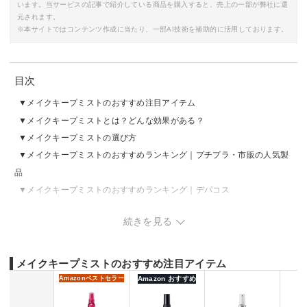
います。当サービスの記事で紹介している商品を購入すると、売上の一部が弊社に還
元されます。
※本サイトではコンテンツ作成に当たり、一部AI技術を補助的に活用しております。
目次
メイクキープミストのおすすめ注目アイテム
メイクキープミストとは？どんな効果がある？
メイクキープミストの選び方
メイクキープミストのおすすめランキング｜プチプラ・市販の人気製
品
メイクキープミストのおすすめランキング｜デパコス
メイクキープミストを使う順番・タイミングはいつ？
続きを見る
メイクキープミストの効果的な使い方
メイクキープミストのおすすめ注目アイテム
Amazon
ベストセラー
Amazon おすすめ