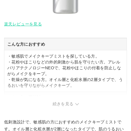
楽天レビューを見る
こんな方におすすめ
・敏感肌でメイクキープミストを探している方。
・花粉やほこりなどの外的刺激から肌を守りたい方。アレル
バリアテクノロジーNEOで、花粉やほこりの付着を防止しな
がらメイクをキープ。
・乾燥が気になる方。オイル層と化粧水層の2層タイプで、う
るおいを守りながらメイクキープ。
こんな方は要検討
続きを見る
・皮脂テカリが気になる方。
・毎日使用を想定する方。57mlと比較的小ぶりなため、詰め
替えが必要になる可能性あり。
低刺激設計で、敏感肌の方におすすめのメイクキープミストで
す。オイル層と化粧水層が2層になったタイプで、肌のうるおい