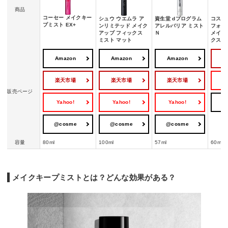
商品
コーセー メイクキー
シュウ ウエムラ ア
資生堂 dプログラム
コスメ
プミスト EX+
ンリミテッド メイク
アレルバリア ミスト
フォー
アップ フィックス
Ｎ
メイク
ミスト マット
クス
Amazon
Amazon
Amazon
楽天市場
楽天市場
楽天市場
Y
販売ページ
Yahoo!
Yahoo!
Yahoo!
@
@cosme
@cosme
@cosme
容量
80ml
100ml
57ml
60mL
メイクキープミストとは？どんな効果がある？