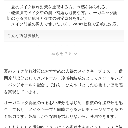
・夏のメイク崩れ対策を重視する方。冷感を得られる。
・乾燥肌でメイク中の潤い補給も必要な方。オーガニック認
証のうるおい成分と複数の保湿成分を配合。
・メイク前後の両方で使いたい方。2WAY仕様で柔軟に対応。
こんな方は要検討
・メントールの香りや冷感が苦手な方。
・つや感を重視する方。別商品の検討も推奨。
続きを見る
夏のメイク崩れ対策におすすめの人気のメイクキープミスト。瞬
間冷却成分としてメントール、冷感持続成分としてメントキシプ
ロパンジオールを配合しており、ひんやりとした心地よい使用感
を実現しています。
オーガニック認証のうるおい成分をはじめ、複数の保湿成分を配
合しており、メイクキープと同時にうるおいチャージができるの
も魅力です。乾燥しがちな肌を労わりながら、使用できます。
ふんわりとした微細なミストによる密着力もポイント。メイク後