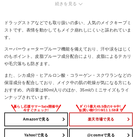
・敏感肌で低刺激設計を重視する方。一般向け設計のため、
続きを見る
敏感肌専用を探している場合は別商品の検討も。
・持ち運びを重視する方。80mlサイズはやや大きめなため、
ポーチに入れにくい可能性あり。
ドラッグストアなどでも取り扱いの多い、人気のメイクキープミ
ストです。表情を動かしてもメイク崩れしにくいと謳われていま
す。
スーパーウォータープルーフ機能を備えており、汗や涙をはじく
のもポイント。皮脂プルーフ成分配合により、皮脂によるテカリ
や毛穴落ちも防ぎます。
また、シカ成分・ヒアルロン酸・コラーゲン・スクワランなどの
保湿成分を配合しており、メイク中の肌の乾燥が気になる方にも
おすすめ。内容量は80ml入りのほか、35mlのミニサイズもライ
ンナップされています。
Amazonで見る
楽天市場で見る
Yahoo!で見る
@cosmeで見る