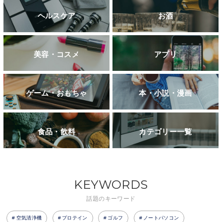
ヘルスケア
お酒
美容・コスメ
アプリ
ゲーム・おもちゃ
本・小説・漫画
食品・飲料
カテゴリー一覧
KEYWORDS
話題のキーワード
空気清浄機
プロテイン
ゴルフ
ノートパソコン