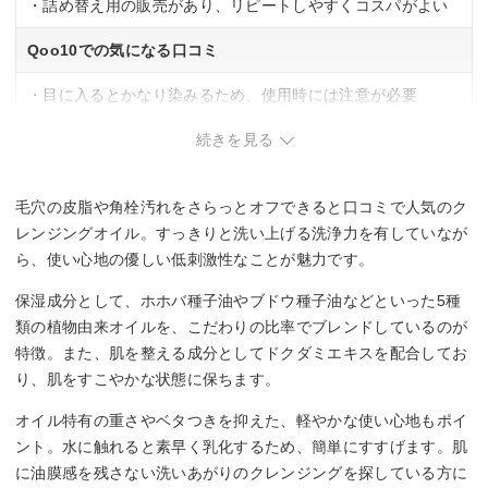
・詰め替え用の販売があり、リピートしやすくコスパがよい
Qoo10での気になる口コミ
・目に入るとかなり染みるため、使用時には注意が必要
・容器の作りが甘く、配送中に中身が漏れている場合がある
・韓国から発送のため届くのが遅く、余裕を持って注文すべ
続きを見る
き
毛穴の皮脂や角栓汚れをさらっとオフできると口コミで人気のク
レンジングオイル。すっきりと洗い上げる洗浄力を有していなが
ら、使い心地の優しい低刺激性なことが魅力です。
保湿成分として、ホホバ種子油やブドウ種子油などといった5種
類の植物由来オイルを、こだわりの比率でブレンドしているのが
特徴。また、肌を整える成分としてドクダミエキスを配合してお
り、肌をすこやかな状態に保ちます。
オイル特有の重さやベタつきを抑えた、軽やかな使い心地もポイ
ント。水に触れると素早く乳化するため、簡単にすすげます。肌
に油膜感を残さない洗いあがりのクレンジングを探している方に