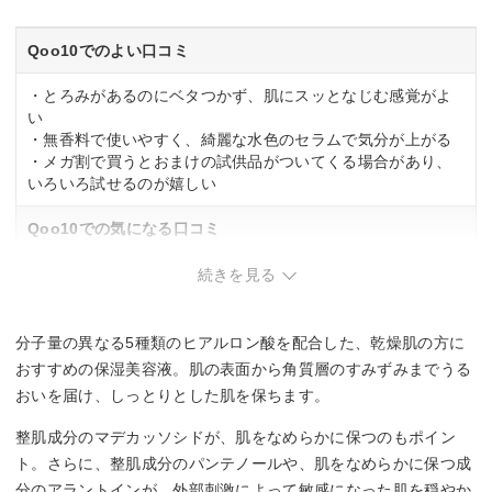
Qoo10でのよい口コミ
・とろみがあるのにベタつかず、肌にスッとなじむ感覚がよ
い
・無香料で使いやすく、綺麗な水色のセラムで気分が上がる
・メガ割で買うとおまけの試供品がついてくる場合があり、
いろいろ試せるのが嬉しい
Qoo10での気になる口コミ
・さっぱりした質感のため、重めのしっとり感を好むと物足
続きを見る
りない
・スポイトが底まで届かず、最後の中身を吸い出しにくい
・韓国発送のため到着まで時間がかかり、配送状況が不安
分子量の異なる5種類のヒアルロン酸を配合した、乾燥肌の方に
おすすめの保湿美容液。肌の表面から角質層のすみずみまでうる
おいを届け、しっとりとした肌を保ちます。
整肌成分のマデカッソシドが、肌をなめらかに保つのもポイン
ト。さらに、整肌成分のパンテノールや、肌をなめらかに保つ成
分のアラントインが、外部刺激によって敏感になった肌を穏やか