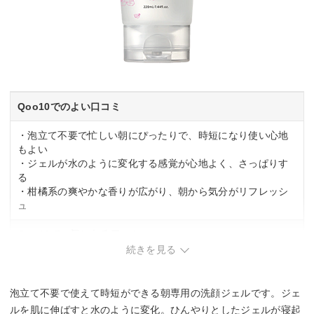
Qoo10でのよい口コミ
・泡立て不要で忙しい朝にぴったりで、時短になり使い心地
もよい
・ジェルが水のように変化する感覚が心地よく、さっぱりす
る
・柑橘系の爽やかな香りが広がり、朝から気分がリフレッシ
ュ
Qoo10での気になる口コミ
続きを見る
・すすぎの際にヌルつきが残り、洗い流せたか判断しづらい
・容器の蓋が壊れやすく、配送中に中身が漏れる場合がある
・洗浄力は控えめでメイク落としには不向きな質感
泡立て不要で使えて時短ができる朝専用の洗顔ジェルです。ジェ
ルを肌に伸ばすと水のように変化。ひんやりとしたジェルが寝起