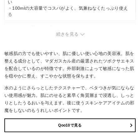
い
・100mlの大容量でコスパがよく、気兼ねなくたっぷり使え
る
Qoo10での気になる口コミ
続きを見る
・かなりさっぱりした質感で、しっとり感を求める人には不
向き
・スポイト部分が少し使いづらく、最後の方は吸い出しにく
敏感肌の方でも使いやすい、肌に優しい使い心地の美容液。肌を
い
整える成分として、マダガスカル産の厳選されたツボクサエキス
・海外からの発送のため到着まで時間がかかる
を配合しているのが特徴です。外部刺激によって敏感になった肌
を穏やかに整え、すこやかな状態を保ちます。
水のようにさらっとしたテクスチャーで、ベタつきが気にならな
い使用感が魅力。肌にのせると素早く角質層まで浸透し、しっと
りとしたうるおいを与えます。後に使うスキンケアアイテムの邪
魔をしないのもうれしいポイントです。
Qoo10で見る