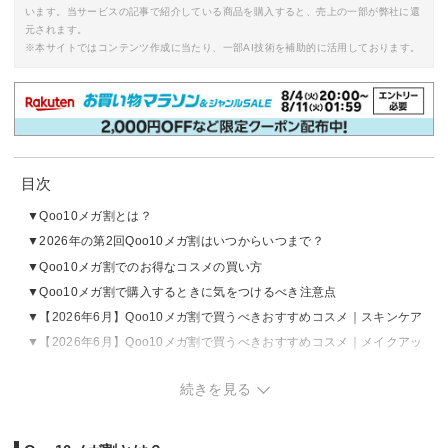
います。当サービスの記事で紹介している商品を購入すると、売上の一部が弊社に還
元されます。
※本サイトではコンテンツ作成に当たり、一部AI技術を補助的に活用しております。
目次
Qoo10メガ割とは？
2026年の第2回Qoo10メガ割はいつからいつまで？
Qoo10メガ割でのお得なコスメの買い方
Qoo10メガ割で購入するときに気をつけるべき注意点
【2026年6月】Qoo10メガ割で買うべきおすすめコスメ｜スキンケア
【2026年6月】Qoo10メガ割で買うべきおすすめコスメ｜メイクアッ
プ
続きを見る
【2026年6月】Qoo10メガ割で買うべきおすすめコスメ｜ヘアケア・
ボディケア
Qoo10メガ割でよくある質問