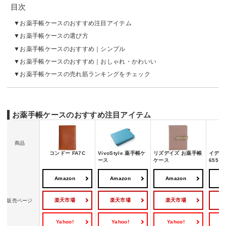
目次
お薬手帳ケースのおすすめ注目アイテム
お薬手帳ケースの選び方
お薬手帳ケースのおすすめ｜シンプル
お薬手帳ケースのおすすめ｜おしゃれ・かわいい
お薬手帳ケースの売れ筋ランキングをチェック
お薬手帳ケースのおすすめ注目アイテム
商品
コンドー FA7C
VivoStyle 薬手帳ケ
リズデイズ お薬手帳
イデア
ース
ケース
655
Amazon
Amazon
Amazon
A
楽天市場
楽天市場
楽天市場
販売ページ
Yahoo!
Yahoo!
Yahoo!
Y