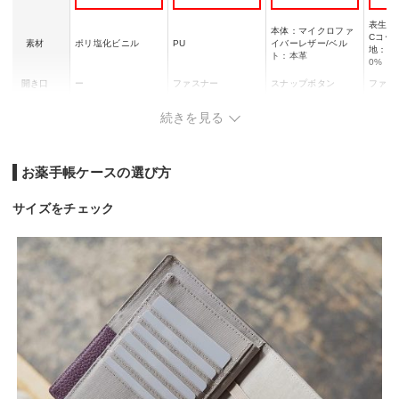
表生地：
本体：マイクロファ
Cコー
素材
ポリ塩化ビニル
PU
イバーレザー/ベル
地：ポ
ト：本革
0%
開き口
ー
ファスナー
スナップボタン
ファス
カードポケッ
12枚
22枚
8
3
続きを見る
ト数
幅12x高さ16.6x奥行
幅19x高さ14x奥行2.
幅12.8x高さ16.5x厚
幅20x
外寸
1.3cm
5cm
み2cm
cm
お薬手帳ケースの選び方
重量
80g
220g
145g
100g
サイズをチェック