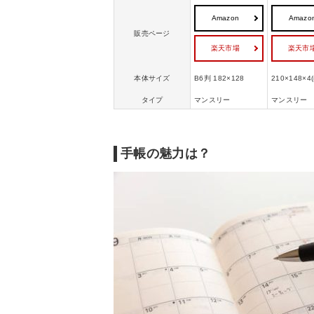
Amazon
Amazo
販売ページ
楽天市場
楽天市
本体サイズ
B6判 182×128
210×148×4
タイプ
マンスリー
マンスリー
手帳の魅力は？