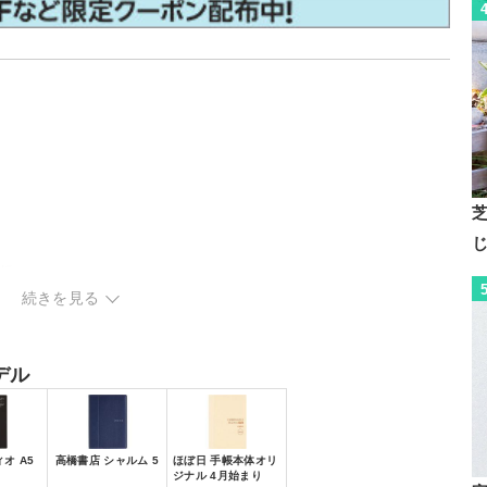
帳
手帳
続きを見る
デル
オ A5
高橋書店 シャルム 5
ほぼ日 手帳本体オリ
ジナル 4月始まり