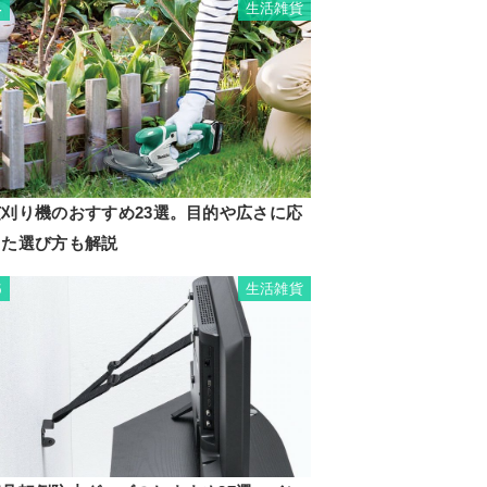
生活雑貨
4
芝刈り機のおすすめ23選。目的や広さに応
じた選び方も解説
生活雑貨
5