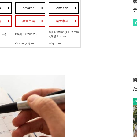
n
Amazon
Amazon
場
楽天市場
楽天市場
縦148mm×横105mm
(mm)
B6判 182×128
×厚さ15mm
ウィークリー
デイリー