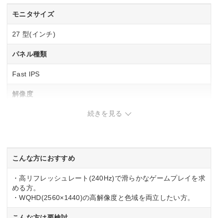
モニタサイズ
27 型(インチ)
パネル種類
Fast IPS
解像度
続きを見る
2560×1440
リフレッシュレート(垂直走査周波数)
240Hz
こんな方におすすめ
応答速度
・高リフレッシュレート(240Hz)で滑らかなゲームプレイを求
める方。
1ms(GtoG)
・WQHD(2560×1440)の高解像度と色域を両立したい方。
入力端子
こんな方は要検討