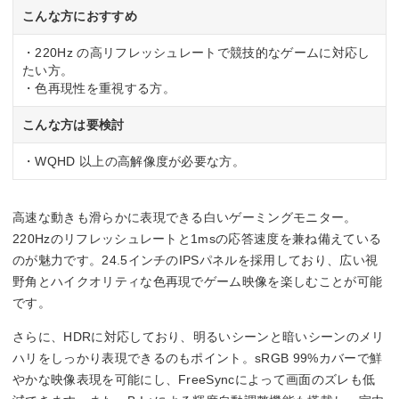
220 Hz
こんな方におすすめ
応答速度
・220Hz の高リフレッシュレートで競技的なゲームに対応し
たい方。
1ms(GtoG)
・色再現性を重視する方。
入力端子
こんな方は要検討
HDMI2.0x2
・WQHD 以上の高解像度が必要な方。
USB Type-Cx1
DisplayPort1.2×1
高速な動きも滑らかに表現できる白いゲーミングモニター。
220Hzのリフレッシュレートと1msの応答速度を兼ね備えている
のが魅力です。24.5インチのIPSパネルを採用しており、広い視
野角とハイクオリティな色再現でゲーム映像を楽しむことが可能
です。
さらに、HDRに対応しており、明るいシーンと暗いシーンのメリ
ハリをしっかり表現できるのもポイント。sRGB 99%カバーで鮮
やかな映像表現を可能にし、FreeSyncによって画面のズレも低