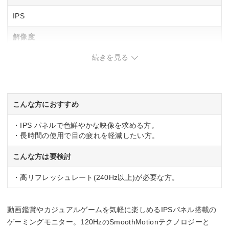
IPS
解像度
続きを見る
1920×1080
リフレッシュレート(垂直走査周波数)
最大120 Hz
こんな方におすすめ
応答速度
・IPS パネルで色鮮やかな映像を求める方。
・長時間の使用で目の疲れを軽減したい方。
1ms MPRT
こんな方は要検討
入力端子
・高リフレッシュレート(240Hz以上)が必要な方。
HDMI
動画鑑賞やカジュアルゲームを気軽に楽しめるIPSパネル搭載の
ゲーミングモニター。120HzのSmoothMotionテクノロジーと