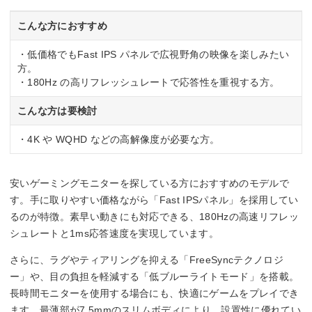
180 Hz
こんな方におすすめ
応答速度
・低価格でもFast IPS パネルで広視野角の映像を楽しみたい
方。
1ms(GtoG)
・180Hz の高リフレッシュレートで応答性を重視する方。
入力端子
こんな方は要検討
HDMI2.0x1
・4K や WQHD などの高解像度が必要な方。
DisplayPort1.4×1
安いゲーミングモニターを探している方におすすめのモデルで
す。手に取りやすい価格ながら「Fast IPSパネル」を採用してい
るのが特徴。素早い動きにも対応できる、180Hzの高速リフレッ
シュレートと1ms応答速度を実現しています。
さらに、ラグやティアリングを抑える「FreeSyncテクノロジ
ー」や、目の負担を軽減する「低ブルーライトモード」を搭載。
長時間モニターを使用する場合にも、快適にゲームをプレイでき
ます。最薄部が7.5mmのスリムボディにより、設置性に優れてい