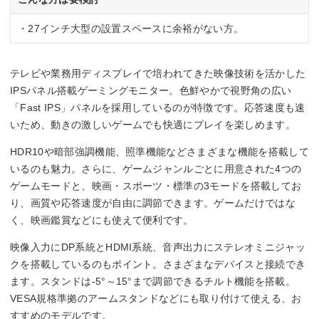
HDMIx2
・27インチ大型の設置スペースに余裕がない方。
DisplayPortx1
テレビや業務用ディスプレイで培われてきた映像技術を活かした
IPSパネル搭載ゲーミングモニター。色鮮やかで視野角の広い
「Fast IPS」パネルを採用しているのが特徴です。応答速度も速
いため、動きの激しいゲームでも快適にプレイを楽しめます。
HDR10や暗部強調機能、照準機能などさまざまな機能を搭載して
いるのも魅力。さらに、ゲームジャンルごとに用意された4つの
ゲームモードと、映画・スポーツ・標準の3モードを搭載してお
り、画質や応答速度が自由に調節できます。ゲームだけではな
く、映画鑑賞などにも使えて便利です。
映像入力にDP系統とHDMI系統、音声出力にステレオミニジャッ
クを搭載しているのもポイント。さまざまなデバイスと接続でき
ます。スタンドは-5°～15°まで調節できるチルト機能を搭載。
VESA規格準拠のアームスタンドなどにも取り付けて使える、お
すすめのモデルです。