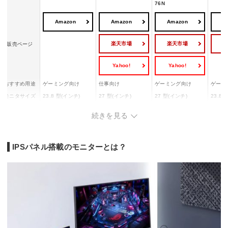
76N
Amazon
Amazon
Amazon
A
楽天市場
楽天市場
販売ページ
Yahoo!
Yahoo!
おすすめ用途
ゲーミング向け
仕事向け
ゲーミング向け
ゲーミ
モニタサイズ
23.8 型(インチ)
27 型(インチ)
27 型(インチ)
23.8 
パネル種類
IPS
IPS
Fast IPS
Fast I
続きを見る
解像度
1920x1080
3840x2160
2560x1440
1920x
リフレッシュ
レート(垂直走
最大120 Hz
24～76 Hz
240 Hz
180 H
IPSパネル搭載のモニターとは？
査周波数)
応答速度
1ms MPRT
5ms(GtoG)
1ms(GtoG)
1ms(G
HDMI2.0x2
HDMIx2
HDMI2
入力端子
HDMI
USB Type-Cx1
DisplayPortx1
Displa