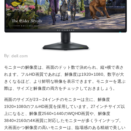
By:
dell.com
モニターの解像度は、画面のドット数で決められ、縦×横で表さ
れます。フルHD画質であれば、解像度は1920×1080。数字が大
きくなるほど、より鮮明な映像を表示できます。モニターを選ぶ
際は、サイズと解像度の両方をチェックしておきましょう。
画面のサイズが23～24インチのモニターは主に、解像度
1920×1080のフルHD画質を採用しています。27インチサイズ以
上になると、解像度2560×1440のWQHD画質や、解像度
3840×2160の4K画質に対応したモニターが多くラインナップ。
大画面かつ解像度の高いモニターは、臨場感のある精細で美しい