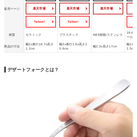
楽天市場
楽天市場
楽天市場
販売ページ
Yahoo!
Yahoo!
Y
18-
材質
セラミック
プラスチック
ABS樹脂/ステンレス
ール
幅2x奥行19.7x高さ
幅3x奥行1.9x高さ2
幅18x
商品の寸法
幅2.3x高さ17cm
1.2cm
0.6cm
1.5cm
デザートフォークとは？