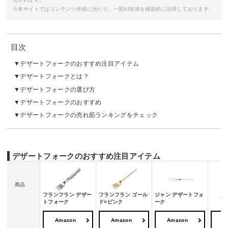
※本サイトではコンテンツ作成に当たり、一部AI技術を補助的に活用しております。
目次
デザートフォークのおすすめ注目アイテム
デザートフォークとは？
デザートフォークの選び方
デザートフォークのおすすめ
デザートフォークの売れ筋ランキングをチェック
デザートフォークのおすすめ注目アイテム
商品
フランフラン デザー
フランフラン ゴール
ジャン デザートフォ
貝印
トフォーク
ド×ピンク
ーク
Amazon
Amazon
Amazon
A