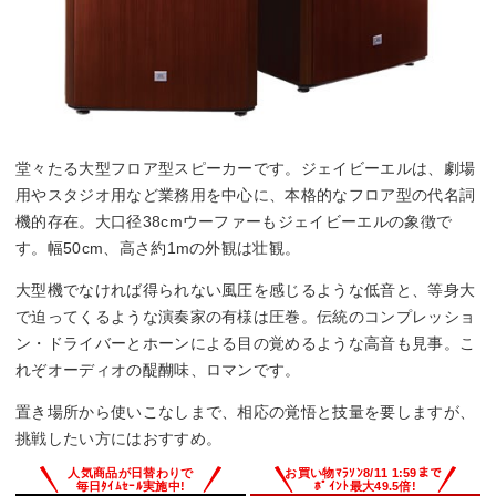
堂々たる大型フロア型スピーカーです。ジェイビーエルは、劇場
用やスタジオ用など業務用を中心に、本格的なフロア型の代名詞
機的存在。大口径38cmウーファーもジェイビーエルの象徴で
す。幅50cm、高さ約1mの外観は壮観。
大型機でなければ得られない風圧を感じるような低音と、等身大
で迫ってくるような演奏家の有様は圧巻。伝統のコンプレッショ
ン・ドライバーとホーンによる目の覚めるような高音も見事。こ
れぞオーディオの醍醐味、ロマンです。
置き場所から使いこなしまで、相応の覚悟と技量を要しますが、
挑戦したい方にはおすすめ。