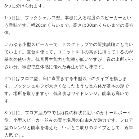
3つに分けられます。
1つ目は、ブックシェルフ型。本棚に入る程度のスピーカーとい
う意味です。幅20cmくらいまで、高さは30cmくらいまでの長方
体。
いわゆる小型スピーカーで、デスクトップでの近接試聴にも向い
ています。置台を使って、ユニットを耳の高さに持ってくるのが
基本の使い方。低音再生能力と能率が低いですが、音の出所が小
さい分、緻密で立体感に優れた再生が持ち味です。
2つ目はフロア型。床に直置きする中型以上のタイプを指しま
す。ブックシェルフが大きくなったような長方体が基本の形で
す。場所を取りますが、低音側はワイドレンジ。能率も高いで
す。
3つ目に、フロア型の中でも縦長の棒状に近いのがトールボーイ
型。小型スピーカー並みの置き場所の自由さが魅力です。フロア
型のレンジと能率を備えた、いいとこ取りのタイプとして、近年
人気です。