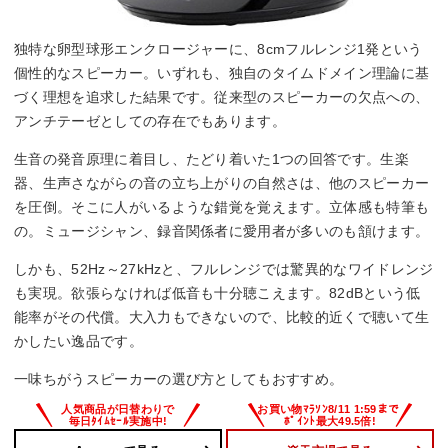
独特な卵型球形エンクロージャーに、8cmフルレンジ1発という
個性的なスピーカー。いずれも、独自のタイムドメイン理論に基
づく理想を追求した結果です。従来型のスピーカーの欠点への、
アンチテーゼとしての存在でもあります。
生音の発音原理に着目し、たどり着いた1つの回答です。生楽
器、生声さながらの音の立ち上がりの自然さは、他のスピーカー
を圧倒。そこに人がいるような錯覚を覚えます。立体感も特筆も
の。ミュージシャン、録音関係者に愛用者が多いのも頷けます。
しかも、52Hz～27kHzと、フルレンジでは驚異的なワイドレンジ
も実現。欲張らなければ低音も十分聴こえます。82dBという低
能率がその代償。大入力もできないので、比較的近くで聴いて生
かしたい逸品です。
一味ちがうスピーカーの選び方としてもおすすめ。