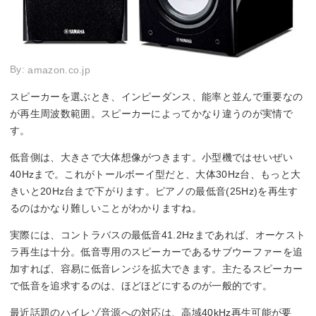
By:
amazon.co.jp
スピーカーを選ぶとき、インピーダンス、能率と並んで重要なの
が再生周波数範囲。スピーカーによってかなり違うのが実情で
す。
低音側は、大きさで大体想像がつきます。小型機ではせいぜい
40Hzまで。これがトールボーイ型だと、大体30Hz台、もっと大
きいと20Hz台まで下がります。ピアノの最低音(25Hz)を再生す
るのはかなり難しいことがわかりますね。
実際には、コントラバスの最低音41.2Hzまであれば、オーケスト
ラ再生は十分。低音専用のスピーカーであるサブウーファーを追
加すれば、容易に低音レンジを拡大できます。主たるスピーカー
で低音を追求するのは、ほどほどにするのが一般的です。
最近話題のハイレゾ音源への対応は、高域40kHz再生可能が要