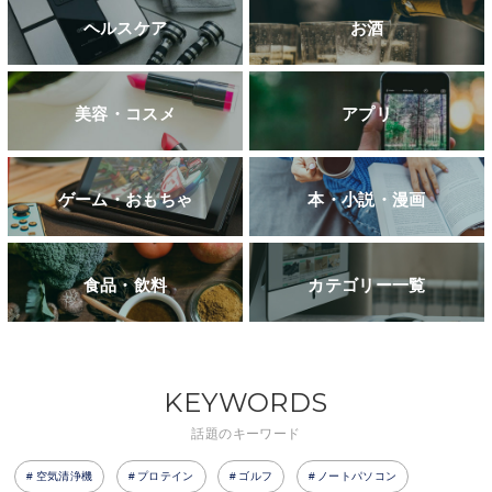
ヘルスケア
お酒
美容・コスメ
アプリ
ゲーム・おもちゃ
本・小説・漫画
食品・飲料
カテゴリー一覧
KEYWORDS
話題のキーワード
空気清浄機
プロテイン
ゴルフ
ノートパソコン