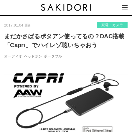
家電・カメラ
2017.01.04 更新
まだかさばるポタアン使ってるの？DAC搭載
「Capri」でハイレゾ聴いちゃおう
オーディオ
ヘッドホン
ポータブル