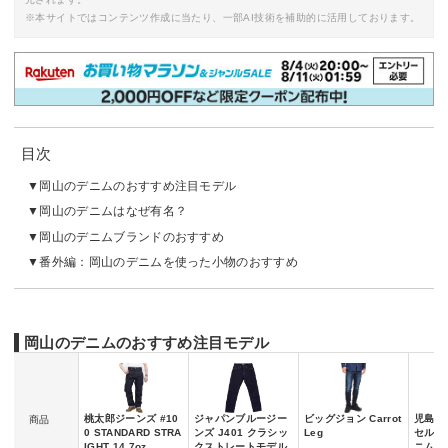
※本サイトではコンテンツ作成に当たり、一部AI技術を補助的に活用しております。
目次
岡山のデニムのおすすめ注目モデル
岡山のデニムはなぜ有名？
岡山のデニムブランドのおすすめ
番外編：岡山のデニムを使った小物のおすすめ
岡山のデニムのおすすめ注目モデル
桃太郎ジーンズ #10
ジャパンブルージー
ビッグジョン Carrot
児島ジー
商品
0 STANDARD STRA
ンズ J401 クラシッ
Leg
セルビ
IGHT 14.7oz
クストレートモデル
ニム