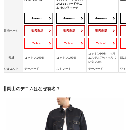
14.8oz ハードデニ
ム セルヴィッチ
Amazon
Amazon
Amazon
A
楽天市場
楽天市場
楽天市場
販売ページ
Yahoo!
Yahoo!
Yahoo!
Y
コットン90%・ポリ
素材
コットン​100%
コットン​100%
エステル7%・ポリウ
綿100
レタン3%
シルエット
テーパード
ストレート
テーパード
ワイド
岡山のデニムはなぜ有名？