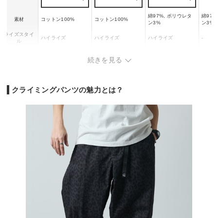
綿97%, ポリウレタ
綿97%
素材
コットン100%
コットン100%
ン3%
ン3%
ライズスタイ
ハイライズ
ハイライズ
ハイライズ
-
ル
シルエット
ストレート
ルーズ
テーパード
テーパ
続きを見る
クライミングパンツの魅力とは？