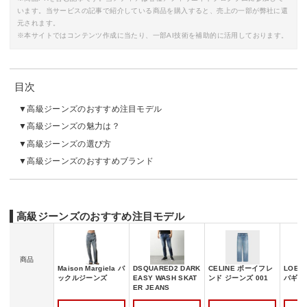
います。当サービスの記事で紹介している商品を購入すると、売上の一部が弊社に還
元されます。
※本サイトではコンテンツ作成に当たり、一部AI技術を補助的に活用しております。
目次
高級ジーンズのおすすめ注目モデル
高級ジーンズの魅力は？
高級ジーンズの選び方
高級ジーンズのおすすめブランド
高級ジーンズのおすすめ注目モデル
商品
Maison Margiela バ
DSQUARED2 DARK
CELINE ボーイフレ
LOE
ックルジーンズ
EASY WASH SKAT
ンド ジーンズ 001
バギー
ER JEANS