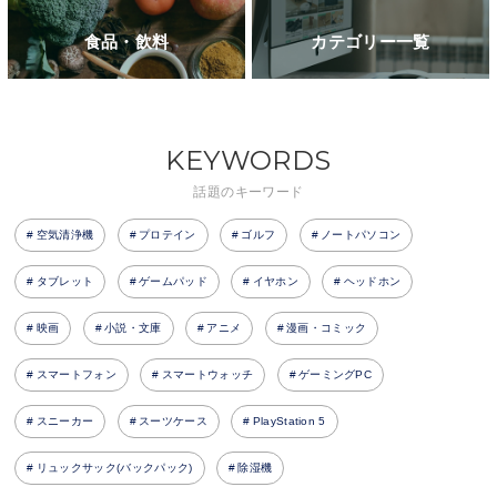
食品・飲料
カテゴリー一覧
KEYWORDS
話題のキーワード
空気清浄機
プロテイン
ゴルフ
ノートパソコン
タブレット
ゲームパッド
イヤホン
ヘッドホン
映画
小説・文庫
アニメ
漫画・コミック
スマートフォン
スマートウォッチ
ゲーミングPC
スニーカー
スーツケース
PlayStation 5
リュックサック(バックパック)
除湿機