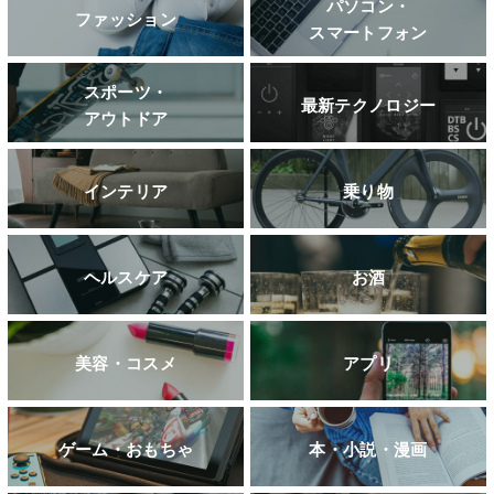
パソコン・
ファッション
スマートフォン
スポーツ・
最新テクノロジー
アウトドア
インテリア
乗り物
ヘルスケア
お酒
美容・コスメ
アプリ
ゲーム・おもちゃ
本・小説・漫画