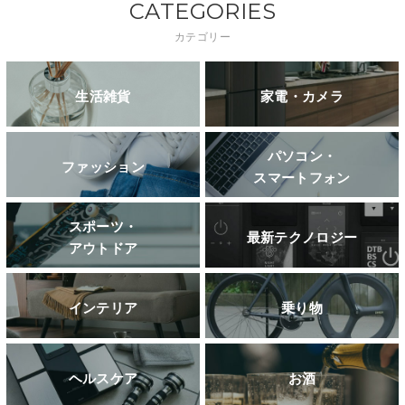
CATEGORIES
カテゴリー
生活雑貨
家電・カメラ
パソコン・
ファッション
スマートフォン
スポーツ・
最新テクノロジー
アウトドア
インテリア
乗り物
ヘルスケア
お酒