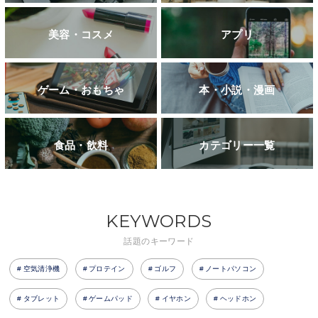
美容・コスメ
アプリ
ゲーム・おもちゃ
本・小説・漫画
食品・飲料
カテゴリー一覧
KEYWORDS
話題のキーワード
空気清浄機
プロテイン
ゴルフ
ノートパソコン
タブレット
ゲームパッド
イヤホン
ヘッドホン