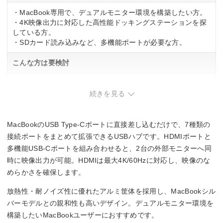
・MacBook専用で、デュアルモニター環境を構築したい方。
バスパワー
・4K映像出力に対応した高性能ドッキングステーションを探
している方。
幅x高さx奥行き
・SDカード読み込みなど、多機能ポートが必要な方。
124x10x28 mm
こんな方は要検討
重量
・MacBook以外のパソコンを使用している方。
・シンプルなポート構成で十分な方。
続きを見る
ー
MacBookのUSB Type-Cポートに直接差し込むだけで、7種類の
接続ポートをまとめて拡張できるUSBハブです。HDMIポートと
多機能USB-Cポートを組み合わせると、2台の外部モニターへ同
時に映像出力が可能。HDMIは最大4K/60Hzに対応し、映像のな
めらかさを確保します。
放熱性・耐ノイズ性に優れたアルミ筐体を採用し、MacBookシル
バーモデルとの親和性も高いデザイン。デュアルモニター環境を
構築したいMacBookユーザーにおすすめです。