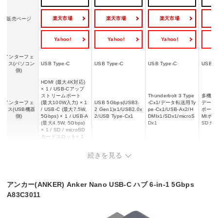
楽天市場
楽天市場
楽天市場
販売ページ
Yahoo!
Yahoo!
Yahoo!
Y
インターフェ
イス(パソコン
USB Type-C
USB Type-C
USB Type-C
USB T
側)
HDMI (最大4K対応)
× 1 / USB-Cアップ
ストリームポート
Thunderbolt 3 Type
多機能U
インターフェ
(最大100W入力) × 1
USB 5Gbps(USB3.
-Cx1/データ転送用Ty
データ
イス(USB機器
/ USB-C (最大7.5W,
2 Gen1)x1/USB2.0x
pe-Cx1/USB-Ax2/H
ポート/
側)
5Gbps) × 1 / USB-A
2/USB Type-Cx1
DMIx1/SDx1/microS
MIポー
(最大4.5W, 5Gbps)
Dx1
SDカ
× 1 / SD / microSD
カードスロット× 1
USB PD
◯
ー
◯
◯
続きを見る
アンカー(ANKER) Anker Nano USB-C ハブ 6-in-1 5Gbps
A83C3011