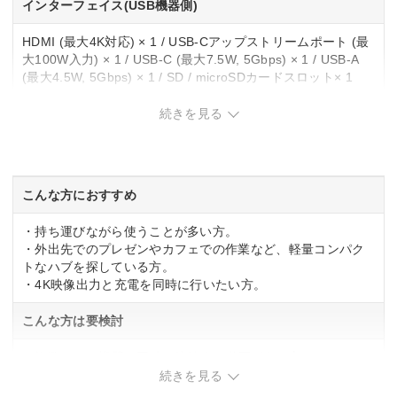
インターフェイス(USB機器側)
HDMI (最大4K対応) × 1 / USB-Cアップストリームポート (最
大100W入力) × 1 / USB-C (最大7.5W, 5Gbps) × 1 / USB-A
(最大4.5W, 5Gbps) × 1 / SD / microSDカードスロット× 1
USB PD
続きを見る
◯
電源供給
こんな方におすすめ
最大85W(パススルー充電)
・持ち運びながら使うことが多い方。
・外出先でのプレゼンやカフェでの作業など、軽量コンパク
幅x高さx奥行き
トなハブを探している方。
・4K映像出力と充電を同時に行いたい方。
幅約42x高さ80x奥行13mm
こんな方は要検討
重量
・複数のUSB機器を同時に接続する必要がある方。
約36g
・SDカードやマイクロSDカードを頻繁に使う方。
続きを見る