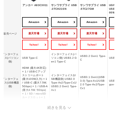
アンカー A83C3011
サンワサプライ USB
サンワサプライ USB
UGREE
-3TCH21SN
-5TC27GM
USB-C
00W
Amazon
Amazon
Amazon
A
楽天市場
楽天市場
楽天市場
販売ページ
Yahoo!
Yahoo!
Yahoo!
Y
インターフェ
インターフェイス(パ
USB3.2 Gen1 Type-
イス(パソコン
USB Type-C
ソコン側) USB3.2 G
USB T
C
側)
en1 Type-C
HDMI (最大4K対応)
× 1 / USB-Cアップ
ストリームポート
インターフェイス(U
USB3.1 Gen1(USB
インターフェ
(最大100W入力) × 1
SB機器側) USB2.0
3.0) Type-Ax1/USB
USB T
イス(USB機器
/ USB-C (最大7.5W,
Type-Ax2/Type-Cx1/
2.0 Type-Ax2/Type-
ype-A
側)
5Gbps) × 1 / USB-A
USB3.2 Gen1 Type-
Cx1
(最大4.5W, 5Gbps)
Ax1
× 1 / SD / microSD
カードスロット× 1
USB PD
◯
ー
ー
◯
続きを見る
最大85W(パススルー
電源供給
ー
ー
ー
充電)