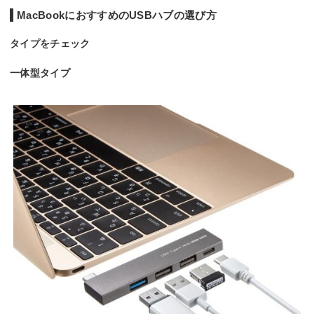
幅x高さx奥行
幅約42x高さ80x奥行
ー
ー
ー
MacBookにおすすめのUSBハブの選び方
き
13mm
重量
約36g
ー
ー
ー
タイプをチェック
一体型タイプ