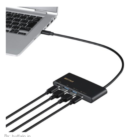
By:
buffalo.jp