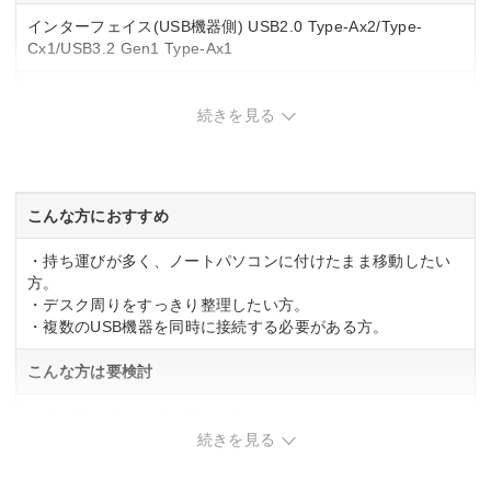
インターフェイス(USB機器側) USB2.0 Type-Ax2/Type-
Cx1/USB3.2 Gen1 Type-Ax1
USB PD
続きを見る
ー
電源供給
こんな方におすすめ
ー
・持ち運びが多く、ノートパソコンに付けたまま移動したい
幅x高さx奥行き
方。
・デスク周りをすっきり整理したい方。
ー
・複数のUSB機器を同時に接続する必要がある方。
重量
こんな方は要検討
ー
・長期間毎日持ち運ぶ予定の方。
・4K映像出力やデュアルモニター環境が必要な方。
続きを見る