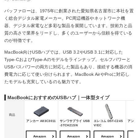
バッファローは、1975年に創業された愛知県名古屋市に本社を置
く総合デジタル家電メーカー。PC周辺機器やネットワーク機
器、デジタル家電など多彩な製品を展開しています。技術力と品
質の高さで業界をリードし、多くのユーザーから信頼を得ている
のが特徴です。
MacBook向けUSBハブでは、USB 3.2やUSB 3.1に対応した
Type-CおよびType-Aのモデルをラインナップ。セルフパワーと
USBバスパワーの両方に対応した製品もあり、接続する機器の消
費電力に応じて使い分けられます。MacBook AirやProに対応し
たモデルも充実しているのも魅力です。
MacBookにおすすめのUSBハブ｜一体型タイプ
商品
アンカー A83C3011
サンワサプライ USB
エレコム DST-C24S
アンカー
-3TCH21SN
V/EC
Amazon
Amazon
Amazon
A