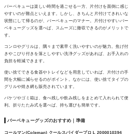
バーベキューは楽しい時間を過ごせる一方、片付けを面倒に感じ
やすいのが難点といえます。しかし、きちんと片付けてきれいな
状態にして帰るのが、バーベキューのマナー。片付けやすいバー
ベキューグッズを選べば、スムーズに撤収できるのがメリットで
す。
コンロやグリルは、隅々まで素早く洗いやすいのが魅力。焦げ付
きやこびり付きを落としやすい洗浄グッズがあれば、お手入れの
負担を軽減できます。
使い捨てできる食器やトレイなどを用意していれば、片付けの手
間を大幅に減らせるのがポイント。なかには、使い捨てタイプの
グリルや焼き網も販売されています。
バケツやゴミ箱は、食べ残しや飲み残しをまとめて入れられて便
利。折りたたみ式を選べば、持ち運びも簡単です。
バーベキューグッズのおすすめ｜準備
コールマン(Coleman) クールスパイダープロ L 2000010394