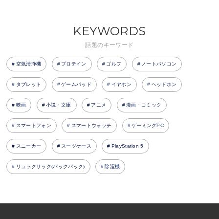
KEYWORDS
話題のキーワード
空気清浄機
プロテイン
ゴルフ
ノートパソコン
タブレット
ゲームパッド
イヤホン
ヘッドホン
映画
小説・文庫
アニメ
漫画・コミック
スマートフォン
スマートウォッチ
ゲーミングPC
スニーカー
スーツケース
PlayStation 5
リュックサック(バックパック)
除湿機