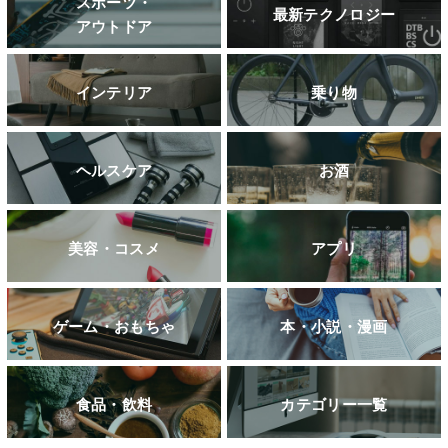
スポーツ・
最新テクノロジー
アウトドア
インテリア
乗り物
ヘルスケア
お酒
美容・コスメ
アプリ
ゲーム・おもちゃ
本・小説・漫画
食品・飲料
カテゴリー一覧