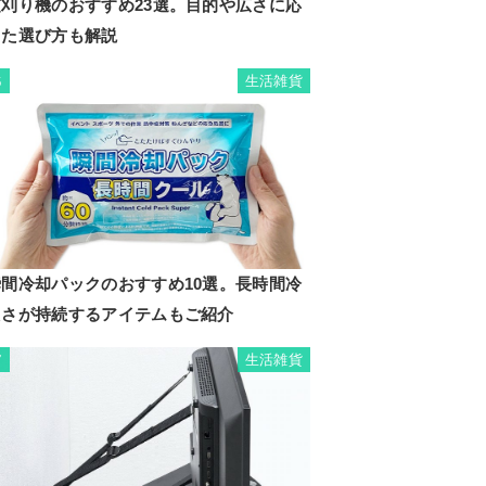
芝刈り機のおすすめ23選。目的や広さに応
じた選び方も解説
生活雑貨
6
瞬間冷却パックのおすすめ10選。長時間冷
たさが持続するアイテムもご紹介
生活雑貨
7