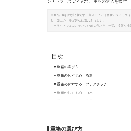
ンナップしているので、重箱の購入を検討
※商品PRを含む記事です。当メディアは各種アフィリエ
と、売上の一部が弊社に還元されます。
※本サイトではコンテンツ作成に当たり、一部AI技術を補
目次
重箱の選び方
重箱のおすすめ｜漆器
重箱のおすすめ｜プラスチック
重箱のおすすめ｜白木
重箱のおすすめ｜陶器
重箱の売れ筋ランキングをチェック
重箱の選び方