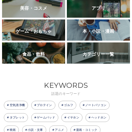
美容・コスメ
アプリ
ゲーム・おもちゃ
本・小説・漫画
食品・飲料
カテゴリー一覧
KEYWORDS
話題のキーワード
空気清浄機
プロテイン
ゴルフ
ノートパソコン
タブレット
ゲームパッド
イヤホン
ヘッドホン
映画
小説・文庫
アニメ
漫画・コミック