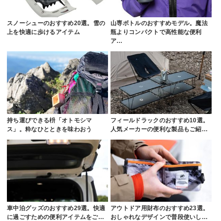
スノーシューのおすすめ20選。雪の
山専ボトルのおすすめモデル。魔法
上を快適に歩けるアイテム
瓶よりコンパクトで高性能な便利
ア…
持ち運びできる枡「オトモシマ
フィールドラックのおすすめ10選。
ス」。粋なひとときを味わおう
人気メーカーの便利な製品もご紹…
車中泊グッズのおすすめ29選。快適
アウトドア用財布のおすすめ23選。
に過ごすための便利アイテムをご…
おしゃれなデザインで普段使いし…