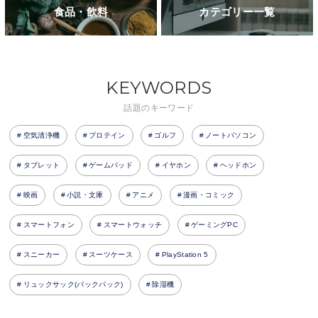
食品・飲料
カテゴリー一覧
KEYWORDS
話題のキーワード
空気清浄機
プロテイン
ゴルフ
ノートパソコン
タブレット
ゲームパッド
イヤホン
ヘッドホン
映画
小説・文庫
アニメ
漫画・コミック
スマートフォン
スマートウォッチ
ゲーミングPC
スニーカー
スーツケース
PlayStation 5
リュックサック(バックパック)
除湿機