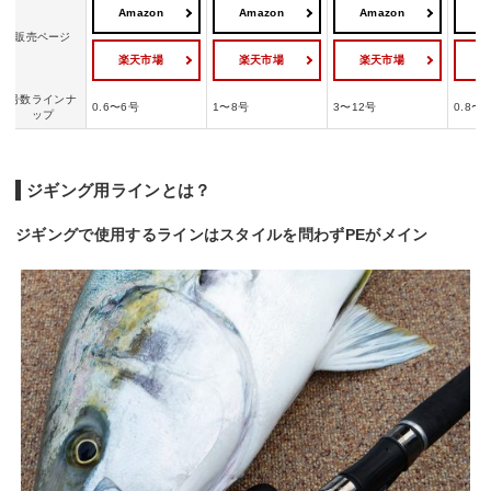
Amazon
Amazon
Amazon
A
販売ページ
楽天市場
楽天市場
楽天市場
号数ラインナ
0.6〜6号
1〜8号
3〜12号
0.8〜
ップ
ジギング用ラインとは？
ジギングで使用するラインはスタイルを問わずPEがメイン