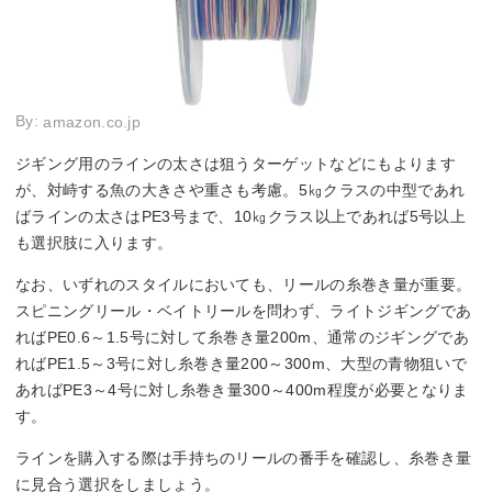
By:
amazon.co.jp
ジギング用のラインの太さは狙うターゲットなどにもよります
が、対峙する魚の大きさや重さも考慮。5㎏クラスの中型であれ
ばラインの太さはPE3号まで、10㎏クラス以上であれば5号以上
も選択肢に入ります。
なお、いずれのスタイルにおいても、リールの糸巻き量が重要。
スピニングリール・ベイトリールを問わず、ライトジギングであ
ればPE0.6～1.5号に対して糸巻き量200m、通常のジギングであ
ればPE1.5～3号に対し糸巻き量200～300m、大型の青物狙いで
あればPE3～4号に対し糸巻き量300～400m程度が必要となりま
す。
ラインを購入する際は手持ちのリールの番手を確認し、糸巻き量
に見合う選択をしましょう。