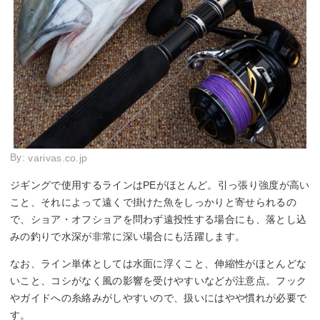
By:
varivas.co.jp
ジギングで使用するラインはPEがほとんど。引っ張り強度が高い
こと、それによって遠くで掛けた魚をしっかりと寄せられるの
で、ショア・オフショアを問わず遠投性する場合にも、落とし込
みの釣りで水深が非常に深い場合にも活躍します。
なお、ライン単体としては水面に浮くこと、伸縮性がほとんどな
いこと、コシがなく風の影響を受けやすいなどが注意点。フック
やガイドへの糸絡みがしやすいので、扱いにはやや慣れが必要で
す。