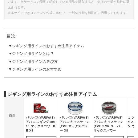
います。当サービスの記事で紹介している商品を購入すると、売上の一部が弊社に還
元されます。
※本サイトではコンテンツ作成に当たり、一部AI技術を補助的に活用しております。
目次
ジギング用ラインのおすすめ注目アイテム
ジギング用ラインとは？
ジギング用ラインの選び方
ジギング用ラインのおすすめ
ジギング用ラインのおすすめ注目アイテム
商品
バリバス(VARIVAS)
バリバス(VARIVAS)
バリバス(VARIVAS)
よつあみ
アバニ ジギング10×
アバニ キャスティン
アバニ キャスティン
クスブ
10 マックスパワーP
グPE マックスパワ
グPE SMP スーパー
ン ウル
E X8
ー X8
マックスパワー