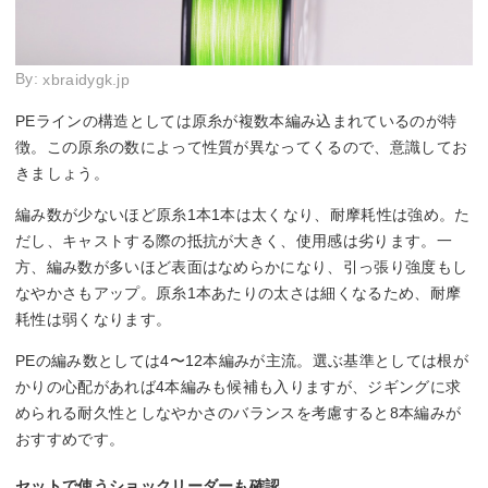
By:
xbraidygk.jp
PEラインの構造としては原糸が複数本編み込まれているのが特
徴。この原糸の数によって性質が異なってくるので、意識してお
きましょう。
編み数が少ないほど原糸1本1本は太くなり、耐摩耗性は強め。た
だし、キャストする際の抵抗が大きく、使用感は劣ります。一
方、編み数が多いほど表面はなめらかになり、引っ張り強度もし
なやかさもアップ。原糸1本あたりの太さは細くなるため、耐摩
耗性は弱くなります。
PEの編み数としては4〜12本編みが主流。選ぶ基準としては根が
かりの心配があれば4本編みも候補も入りますが、ジギングに求
められる耐久性としなやかさのバランスを考慮すると8本編みが
おすすめです。
セットで使うショックリーダーも確認