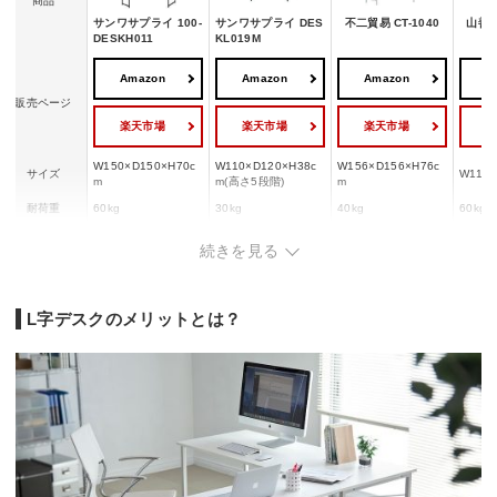
商品
サンワサプライ 100-
サンワサプライ DES
不二貿易 CT-1040
山善 G
DESKH011
KL019M
Amazon
Amazon
Amazon
A
販売ページ
楽天市場
楽天市場
楽天市場
W150×D150×H70c
W110×D120×H38c
W156×D156×H76c
サイズ
W110×
m
m(高さ5段階)
m
耐荷重
60kg
30kg
40kg
60kg
甲板の表面材：ガラ
フレー
続きを見る
ス、合成樹脂化粧パ
(エポ
ベース：金属、表
ーティクルボード
材質
木材
装)、
板：木材
（塩化ビニル樹
化粧パ
脂）、構造部材：金
ード(
属（鋼）
L字デスクのメリットとは？
コード穴
ー
ー
◯
ー