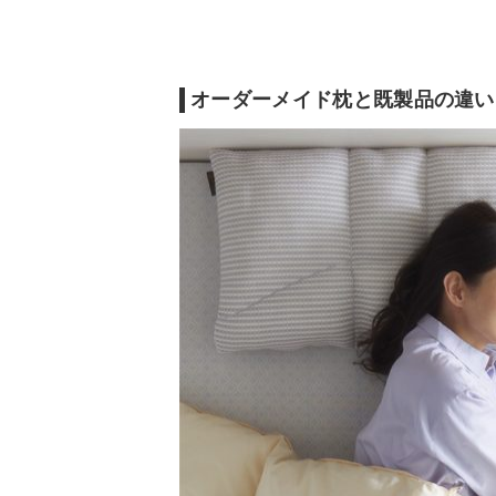
つぶ綿、エラストマ
ー、備長炭エアセ
ル、そば殻タッチパ
中材の素材
イプ、コルマビー
9種類
ズ、柿渋シンセビー
ズ、ソフティル、銅
オーダーメイド枕と既製品の違い
パイプ
洗濯
◯
◯