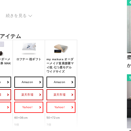
続きを見る
ック
アイテム
ーダーメ
ロフテー 枕ギフト
my makura オーダ
券 MAK
ーメイド首肩楽寝マ
イ枕 七つ星モデル
ワイドサイズ
n
Amazon
Amazon
場
楽天市場
楽天市場
!
Yahoo!
Yahoo!
60×36cm
50×72cm
5個
7個