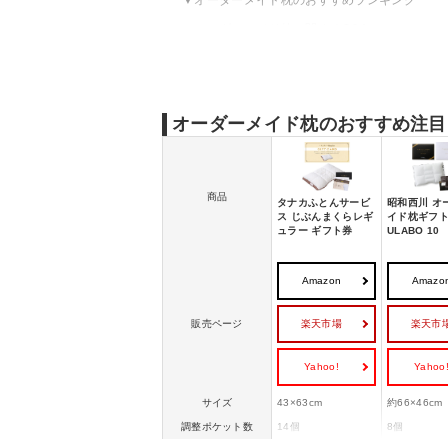
オーダーメイド枕に関するQ&A
オーダーメイド枕の売れ筋ランキングをチェ
オーダーメイド枕のおすすめ注目
商品
タナカふとんサービ
昭和西川 オ
ス じぶんまくらレギ
イド枕ギフト
ュラー ギフト券
ULABO 10
Amazon
Amazo
楽天市場
楽天市
販売ページ
Yahoo!
Yahoo
サイズ
43×63cm
約66×46cm
調整ポケット数
14個
8個