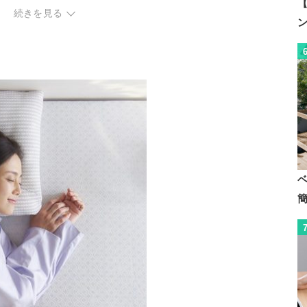
【
続きを見る
インナーカバー&ウ
パイプ、ソフトパイ
レタンシート、粒わ
プ、わた
た、スプリング&コ
ルマ
◯（ウレタン調整シ
◯
ートは洗濯不可のた
め取り外す）