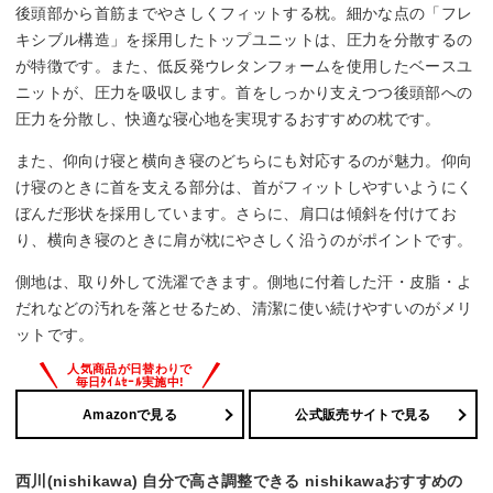
後頭部から首筋までやさしくフィットする枕。細かな点の「フレ
キシブル構造」を採用したトップユニットは、圧力を分散するの
が特徴です。また、低反発ウレタンフォームを使用したベースユ
ニットが、圧力を吸収します。首をしっかり支えつつ後頭部への
圧力を分散し、快適な寝心地を実現するおすすめの枕です。
また、仰向け寝と横向き寝のどちらにも対応するのが魅力。仰向
け寝のときに首を支える部分は、首がフィットしやすいようにく
ぼんだ形状を採用しています。さらに、肩口は傾斜を付けてお
り、横向き寝のときに肩が枕にやさしく沿うのがポイントです。
側地は、取り外して洗濯できます。側地に付着した汗・皮脂・よ
だれなどの汚れを落とせるため、清潔に使い続けやすいのがメリ
ットです。
Amazonで見る
公式販売サイトで見る
西川(nishikawa) 自分で高さ調整できる nishikawaおすすめの