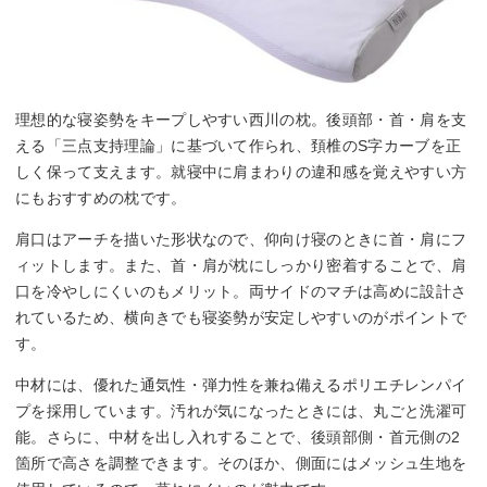
理想的な寝姿勢をキープしやすい西川の枕。後頭部・首・肩を支
える「三点支持理論」に基づいて作られ、頚椎のS字カーブを正
しく保って支えます。就寝中に肩まわりの違和感を覚えやすい方
にもおすすめの枕です。
肩口はアーチを描いた形状なので、仰向け寝のときに首・肩にフ
ィットします。また、首・肩が枕にしっかり密着することで、肩
口を冷やしにくいのもメリット。両サイドのマチは高めに設計さ
れているため、横向きでも寝姿勢が安定しやすいのがポイントで
す。
中材には、優れた通気性・弾力性を兼ね備えるポリエチレンパイ
プを採用しています。汚れが気になったときには、丸ごと洗濯可
能。さらに、中材を出し入れすることで、後頭部側・首元側の2
箇所で高さを調整できます。そのほか、側面にはメッシュ生地を