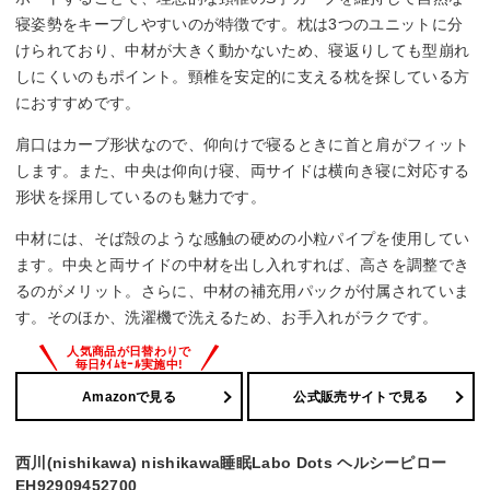
寝姿勢をキープしやすいのが特徴です。枕は3つのユニットに分
けられており、中材が大きく動かないため、寝返りしても型崩れ
しにくいのもポイント。頸椎を安定的に支える枕を探している方
におすすめです。
肩口はカーブ形状なので、仰向けで寝るときに首と肩がフィット
します。また、中央は仰向け寝、両サイドは横向き寝に対応する
形状を採用しているのも魅力です。
中材には、そば殻のような感触の硬めの小粒パイプを使用してい
ます。中央と両サイドの中材を出し入れすれば、高さを調整でき
るのがメリット。さらに、中材の補充用パックが付属されていま
す。そのほか、洗濯機で洗えるため、お手入れがラクです。
Amazonで見る
公式販売サイトで見る
西川(nishikawa) nishikawa睡眠Labo Dots ヘルシーピロー
EH92909452700