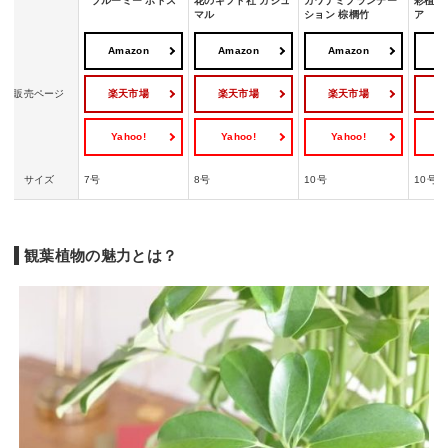
ブルーミー ポトス
花のギフト社 ガジュ
カワナミプランテー
彩植健
マル
ション 棕櫚竹
ア
Amazon
Amazon
Amazon
A
楽天市場
楽天市場
楽天市場
販売ページ
Yahoo!
Yahoo!
Yahoo!
Y
サイズ
7号
8号
10号
10号
観葉植物の魅力とは？