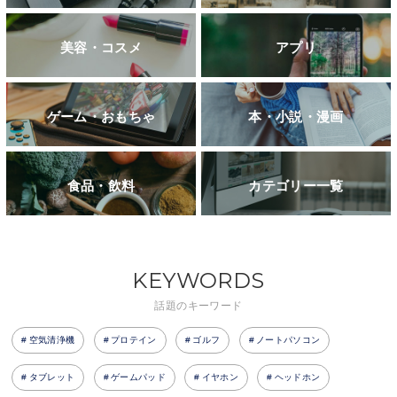
美容・コスメ
アプリ
ゲーム・おもちゃ
本・小説・漫画
食品・飲料
カテゴリー一覧
KEYWORDS
話題のキーワード
空気清浄機
プロテイン
ゴルフ
ノートパソコン
タブレット
ゲームパッド
イヤホン
ヘッドホン