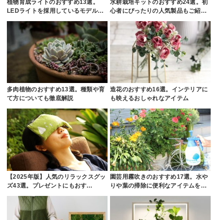
植物育成ライトのおすすめ13選。
水耕栽培キットのおすすめ24選。初
LEDライトを採用しているモデル…
心者にぴったりの人気製品もご紹…
多肉植物のおすすめ13選。種類や育
造花のおすすめ16選。インテリアに
て方についても徹底解説
も映えるおしゃれなアイテム
【2025年版】人気のリラックスグッ
園芸用霧吹きのおすすめ17選。水や
ズ43選。プレゼントにもおす…
りや葉の掃除に便利なアイテムを…