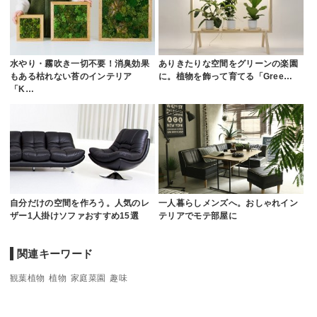
水やり・霧吹き一切不要！消臭効果
ありきたりな空間をグリーンの楽園
もある枯れない苔のインテリア
に。植物を飾って育てる「Gree…
「K…
自分だけの空間を作ろう。人気のレ
一人暮らしメンズへ。おしゃれイン
ザー1人掛けソファおすすめ15選
テリアでモテ部屋に
関連キーワード
観葉植物
植物
家庭菜園
趣味