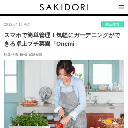
生活雑貨
2022.04.12 更新
スマホで簡単管理！気軽にガーデニングがで
きる卓上プチ菜園「Onemi」
観葉植物
植物
家庭菜園