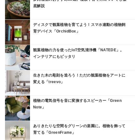
底解説
ディスクで観葉植物を育てよう！スマホ連動の植物飼
育デバイス「OrchidBox」
観葉植物の力を使ったIoT空気清浄機「NATEDE」。
インテリアにもピッタリ
生きた木の彫刻を造ろう！ただの観葉植物をアートに
変える「treevo」
植物の電気信号を音に変換するスピーカー「Green
Note」
ありきたりな空間をグリーンの楽園に。植物を飾って
育てる「GreenFrame」