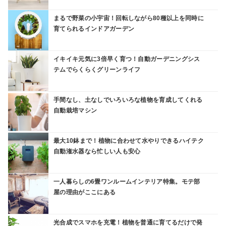
まるで野菜の小宇宙！回転しながら80種以上を同時に
育てられるインドアガーデン
イキイキ元気に3倍早く育つ！自動ガーデニングシス
テムでらくらくグリーンライフ
手間なし、土なしでいろいろな植物を育成してくれる
自動栽培マシン
最大10鉢まで！植物に合わせて水やりできるハイテク
自動潅水器なら忙しい人も安心
一人暮らしの6畳ワンルームインテリア特集。モテ部
屋の理由がここにある
光合成でスマホを充電！植物を普通に育てるだけで発