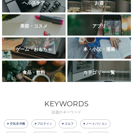
ヘルスケア
お酒
美容・コスメ
アプリ
ゲーム・おもちゃ
本・小説・漫画
食品・飲料
カテゴリー一覧
KEYWORDS
話題のキーワード
空気清浄機
プロテイン
ゴルフ
ノートパソコン