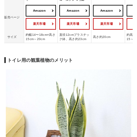
Amazon
Amazon
Amazon
A
販売ページ
楽天市場
楽天市場
楽天市場
約幅14〜18cm×高さ
直径12cmプラスチッ
約高さ1
サイズ
高さ約20cm
15cm～20cm
ク鉢、高さ約23cm
15～2
トイレ用の観葉植物のメリット