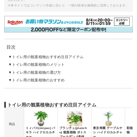
※本サイトではコンテンツ作成に当たり、一部AI技術を補助的に活用しております。
目次
トイレ用の観葉植物おすすめ注目アイテム
トイレ用の観葉植物のメリット
トイレ用の観葉植物の選び方
トイレ用の観葉植物のおすすめ
トイレ用の観葉植物おすすめ注目アイテム
商品
ミィパス(miipas) パ
プランチュ(planch
東京寿園 テーブルヤ
彩植健
キラ ハイドロカルチ
u) 観葉植物 ポトス
シ ハイドロカルチャ
物
ャー
ゴールデン 4号鉢
ー