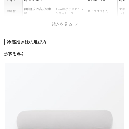
サイズ
約140×80cm
約120×45cm
約52×1
m
独自配合の高反発中
1mm極小ポリスチレ
スポン
中素材
マイクロ粒わた
綿
ン発泡ビーズ
ットン
カバー洗濯可
家庭用洗濯機で丸洗
家庭用洗濯機で丸洗
家庭用洗濯機で丸洗
手洗い
続きを見る
否
い可能
い可能
い可能
冷感抱き枕の選び方
形状を選ぶ