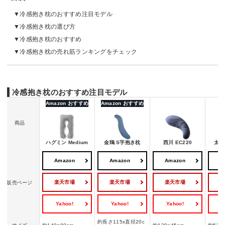
冷感抱き枕のおすすめ注目モデル
冷感抱き枕の選び方
冷感抱き枕のおすすめ
冷感抱き枕の売れ筋ランキングをチェック
冷感抱き枕のおすすめ注目モデル
Amazon おすすめ
Amazon おすすめ
商品
ハグミン Medium
金鵄 S字抱き枕
西川 EC220
太陽 
Amazon
Amazon
Amazon
A
楽天市場
楽天市場
楽天市場
販売ページ
Yahoo!
Yahoo!
Yahoo!
Y
約長さ115x直径20c