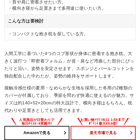
・首や肩に密着させたい方。
・横向き寝から足置きまで多用途に使いたい方。
こんな方は要検討
・コンパクトな抱き枕を探している方。
人間工学に基づいた4つのコブ形状が身体に密着する抱き枕。大
きく波打つ「即密着フォルム」が首・肩など湾曲した部分にぴっ
たりと沿い、姿勢を安定させます。スポンジとパールコットンを
独自配合した中わたが、姿勢の維持をサポートします。
接触冷感仕様の夏用・なめらかな生地を採用した冬用の2種類の
カバーが付属しており、季節を問わず快適に使えるのが魅力。サ
イズは約140×52×20cmの特大設計で、横向き寝はもちろん、枕
代わりや足置きとしても活用できます。
Amazonで見る
楽天市場で見る