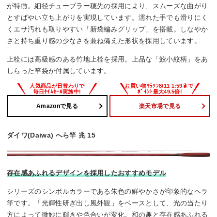
が特徴。細径チューブラー穂先の採用により、スムーズな曲がり
とすばやい立ち上がりを実現しています。濡れた手でも滑りにく
くエサ汚れも取りやすい「新袋編みグリップ」を搭載。しなやか
さと持ち重り感の少なさを兼ね備えた形状を採用しています。
上栓には高級感のある竹地上栓を採用。上品な「鮫小紋柄」をあ
しらった竿袋が付属しています。
Amazonで見る
楽天市場で見る
ダイワ(Daiwa) へら竿 兆 15
存在感あふれるデザインを採用したおすすめモデル
シリーズのシンボルカラーである朱色の鮮やかさが印象的なヘラ
竿です。「光輝性研ぎ出し風外観」をベースとして、光の当たり
方によって微妙に輝きや色合いが変化。和の趣と存在感あふれる