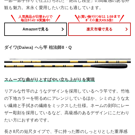
一節一節手作りで仕上げられた「艶出し段塗」の高級感のある外
観も魅力。末永く愛用したい方にも適しています。
Amazonで見る
楽天市場で見る
ダイワ(Daiwa) へら竿 枯法師8・Q
スムーズな曲がりとすばやい立ち上がりを実現
リアルな竹竿のようなデザインを採用しているヘラ竿です。竹地
の下地カラーを明るめにアレンジしているほか、シミのような太
い繊維と手拭きの繊維をミックスした仕様。ネームの刻印にレー
ザー彫刻を採用しているなど、高級感のあるデザインにこだわり
たい方におすすめです。
長さ8尺の短尺タイプで、手に持った際のしっとりとした重厚感