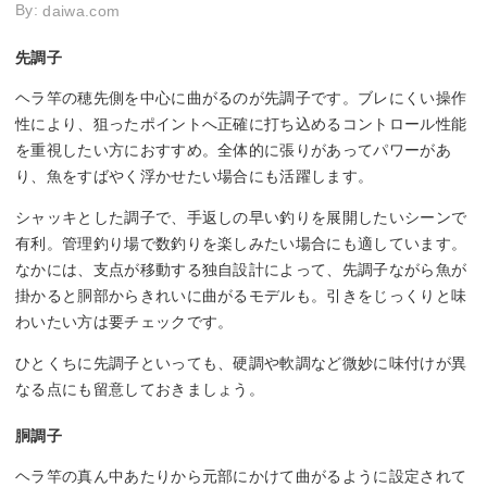
By:
daiwa.com
先調子
ヘラ竿の穂先側を中心に曲がるのが先調子です。ブレにくい操作
性により、狙ったポイントへ正確に打ち込めるコントロール性能
を重視したい方におすすめ。全体的に張りがあってパワーがあ
り、魚をすばやく浮かせたい場合にも活躍します。
シャッキとした調子で、手返しの早い釣りを展開したいシーンで
有利。管理釣り場で数釣りを楽しみたい場合にも適しています。
なかには、支点が移動する独自設計によって、先調子ながら魚が
掛かると胴部からきれいに曲がるモデルも。引きをじっくりと味
わいたい方は要チェックです。
ひとくちに先調子といっても、硬調や軟調など微妙に味付けが異
なる点にも留意しておきましょう。
胴調子
ヘラ竿の真ん中あたりから元部にかけて曲がるように設定されて