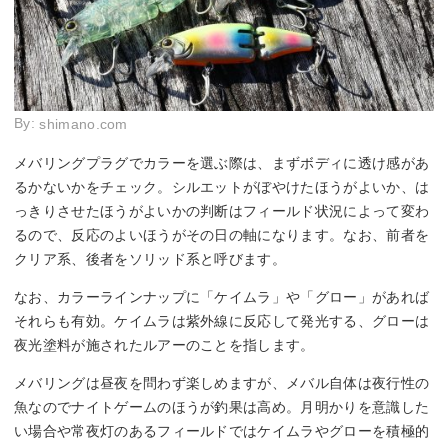
By:
shimano.com
メバリングプラグでカラーを選ぶ際は、まずボディに透け感があ
るかないかをチェック。シルエットがぼやけたほうがよいか、は
っきりさせたほうがよいかの判断はフィールド状況によって変わ
るので、反応のよいほうがその日の軸になります。なお、前者を
クリア系、後者をソリッド系と呼びます。
なお、カラーラインナップに「ケイムラ」や「グロー」があれば
それらも有効。ケイムラは紫外線に反応して発光する、グローは
夜光塗料が施されたルアーのことを指します。
メバリングは昼夜を問わず楽しめますが、メバル自体は夜行性の
魚なのでナイトゲームのほうが釣果は高め。月明かりを意識した
い場合や常夜灯のあるフィールドではケイムラやグローを積極的