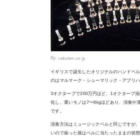
By:
rakuten.co.jp
イギリスで誕生したオリジナルのハンドベ
のはマルマーク・シューマリック・アプリハ
3オクターブで200万円ほど、1オクター
化し、重いモノは7〜8kgほどあり、演奏
です。
演奏方法はミュージックベルと同じですが
いので振った後はベルに当たったままの状