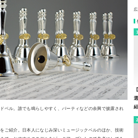
広
【
By:
zen-on.co.jp
ンドベル。誰でも鳴らしやすく、パーティなどの余興で披露され
ルをご紹介。日本人になじみ深いミュージックベルのほか、技術