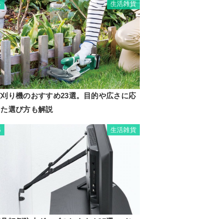
生活雑貨
4
芝刈り機のおすすめ23選。目的や広さに応
じた選び方も解説
生活雑貨
5