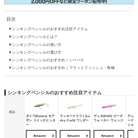
目次
シンキングペンシルのおすすめ注目アイテム
シンキングペンシルとは？
シンキングペンシルの使い方
シンキングペンシルの選び方
シンキングペンシルのおすすめ｜シーバス
シンキングペンシルのおすすめ｜フラットフィッシュ・青物
シンキングペンシルのおすすめ注目アイテム
商品
ダイワ(Daiwa) モア
ラッキークラフト(Lu
デュオ(DUO) ビーチ
デュエル
ザン スイッチヒッタ
cky Craft) ワンダー
ウォーカー ウェッジ
ードコ
ー
ショッ
Amazon
Amazon
Amazon
A