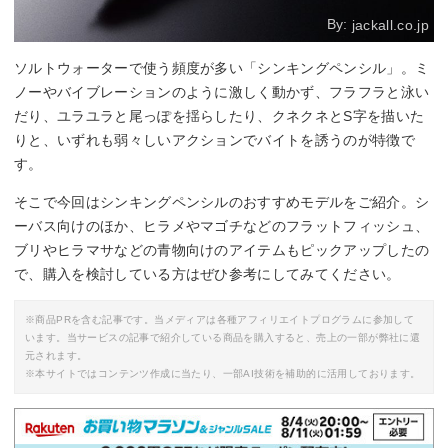
By:
jackall.co.jp
ソルトウォーターで使う頻度が多い「シンキングペンシル」。ミ
ノーやバイブレーションのように激しく動かず、フラフラと泳い
だり、ユラユラと尾っぽを揺らしたり、クネクネとS字を描いた
りと、いずれも弱々しいアクションでバイトを誘うのが特徴で
す。
そこで今回はシンキングペンシルのおすすめモデルをご紹介。シ
ーバス向けのほか、ヒラメやマゴチなどのフラットフィッシュ、
ブリやヒラマサなどの青物向けのアイテムもピックアップしたの
で、購入を検討している方はぜひ参考にしてみてください。
※商品PRを含む記事です。当メディアは各種アフィリエイトプログラムに参加して
います。当サービスの記事で紹介している商品を購入すると、売上の一部が弊社に還
元されます。
※本サイトではコンテンツ作成に当たり、一部AI技術を補助的に活用しております。