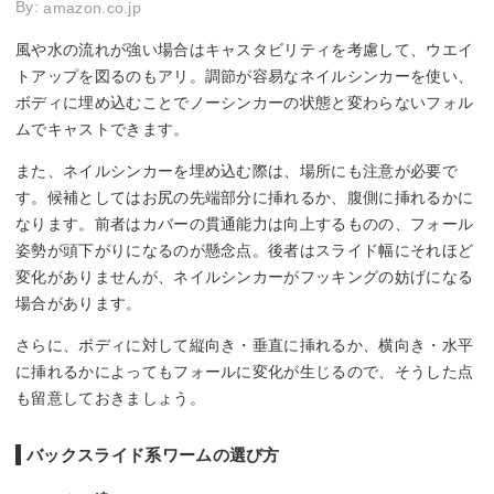
By:
amazon.co.jp
風や水の流れが強い場合はキャスタビリティを考慮して、ウエイ
トアップを図るのもアリ。調節が容易なネイルシンカーを使い、
ボディに埋め込むことでノーシンカーの状態と変わらないフォル
ムでキャストできます。
また、ネイルシンカーを埋め込む際は、場所にも注意が必要で
す。候補としてはお尻の先端部分に挿れるか、腹側に挿れるかに
なります。前者はカバーの貫通能力は向上するものの、フォール
姿勢が頭下がりになるのが懸念点。後者はスライド幅にそれほど
変化がありませんが、ネイルシンカーがフッキングの妨げになる
場合があります。
さらに、ボディに対して縦向き・垂直に挿れるか、横向き・水平
に挿れるかによってもフォールに変化が生じるので、そうした点
も留意しておきましょう。
バックスライド系ワームの選び方