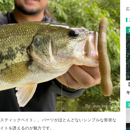
広
【
By:
duo-inc.co.jp/
「スティックベイト」。パーツがほとんどないシンプルな形状な
バイトを誘えるのが魅力です。