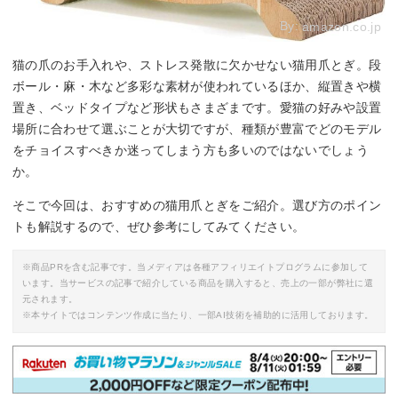
By:
amazon.co.jp
猫の爪のお手入れや、ストレス発散に欠かせない猫用爪とぎ。段
ボール・麻・木など多彩な素材が使われているほか、縦置きや横
置き、ベッドタイプなど形状もさまざまです。愛猫の好みや設置
場所に合わせて選ぶことが大切ですが、種類が豊富でどのモデル
をチョイスすべきか迷ってしまう方も多いのではないでしょう
か。
そこで今回は、おすすめの猫用爪とぎをご紹介。選び方のポイン
トも解説するので、ぜひ参考にしてみてください。
※商品PRを含む記事です。当メディアは各種アフィリエイトプログラムに参加して
います。当サービスの記事で紹介している商品を購入すると、売上の一部が弊社に還
元されます。
※本サイトではコンテンツ作成に当たり、一部AI技術を補助的に活用しております。