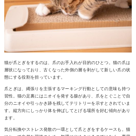
猫が爪とぎをするのは、爪のお手入れが目的のひとつ。猫の爪は
層状になっており、古くなった外側の層を剥がして新しい爪の状
態にする役割を担っています。
爪とぎは、縄張りを主張するマーキング行動としての意味も持つ
習性。猫の足裏にはニオイを発する腺があり、爪をとぐことで自
分のニオイや引っかき跡を残してテリトリーを示すとされていま
す。縦方向にしっかり体を伸ばしてとげる場所を好む傾向があり
ます。
気分転換やストレス発散の一環として爪とぎをするケースも。猫