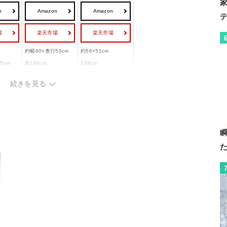
n
Amazon
Amazon
場
楽天市場
楽天市場
約幅60×奥行50cm
約56×51cm
.5cm
約184cm
139cm
ー
ー
続きを見る