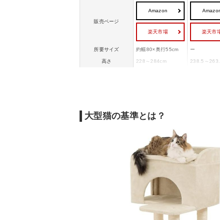
Amazon
Amazo
販売ページ
楽天市場
楽天市
所要サイズ
約幅80×奥行55cm
ー
高さ
228～284cm
238.5～263
耐荷重目安
20kg
約48kg
大型猫の基準とは？