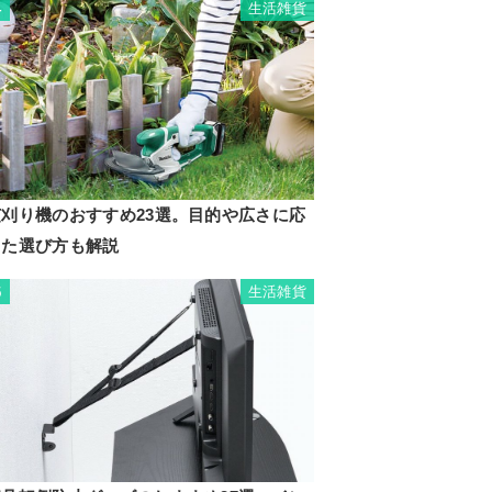
生活雑貨
4
芝刈り機のおすすめ23選。目的や広さに応
じた選び方も解説
生活雑貨
5